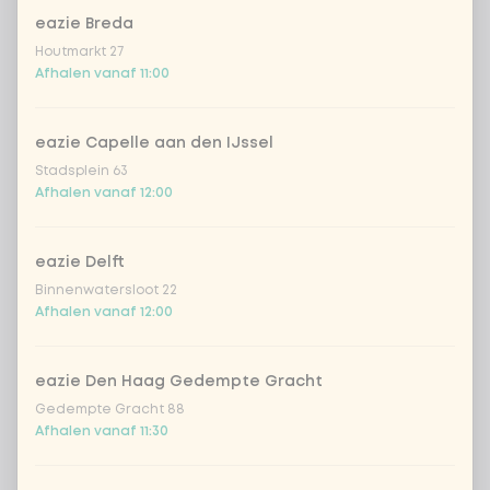
eazie Breda
Coca-Cola regular 33cl
+ € 2,79
Houtmarkt 27
Afhalen vanaf 11:00
Coca-Cola zero 33cl
+ € 2,79
eazie Capelle aan den IJssel
homemade lemonade tropical
+
Stadsplein 63
€ 4,49
lychee
Afhalen vanaf 12:00
sencha peach iced tea
+ € 4,49
eazie Delft
Binnenwatersloot 22
Kombucha passion fruit
+ € 4,49
Afhalen vanaf 12:00
Kombucha ginger & dragon
+
€ 4,49
Fruit
eazie Den Haag Gedempte Gracht
Gedempte Gracht 88
*NEW* Coca-Cola zero zero 33cl
+ € 2,79
Afhalen vanaf 11:30
Iced matcha spicy mango
+ € 5,49