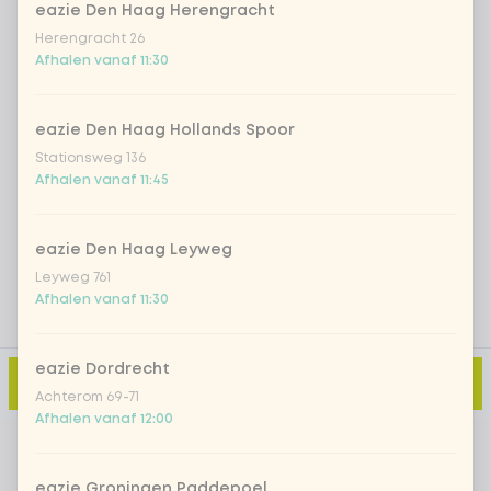
eazie Den Haag Herengracht
Herengracht 26
Iced matcha strawberry
+ € 5,49
Afhalen vanaf 11:30
Iced matcha natural
+ € 5,49
eazie Den Haag Hollands Spoor
Stationsweg 136
Afhalen vanaf 11:45
Voeg opmerking toe
eazie Den Haag Leyweg
Leyweg 761
Afhalen vanaf 11:30
eazie Dordrecht
Toevoegen aan winkelmand
-
€ 2,79
Achterom 69-71
Afhalen vanaf 12:00
eazie Groningen Paddepoel