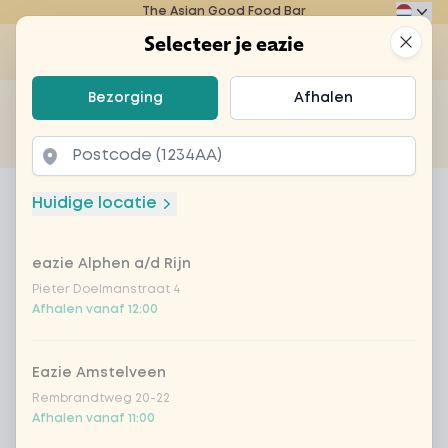
The Asian Good Food Bar
Eazie
Clos
Selecteer je eazie
Op
Selecteer je eazie
Bezorging
Afhalen
Zoek bijvoorbeeld naar vegetarisch of poké bowl...
of
Laten bezorgen
Afhalen
Home
Menu
Coca-Cola zero 33cl
Huidige locatie
Coca-Cola zero 33cl
eazie Alphen a/d Rijn
Product information
Pieter Doelmanstraat 4
Afhalen vanaf 12:00
Eazie Amstelveen
Rembrandtweg 20-22
Afhalen vanaf 11:00