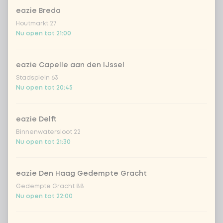
eazie Breda
Coca-Cola regular 33cl
+ € 2,79
Houtmarkt 27
Nu open tot 21:00
Coca-Cola zero 33cl
+ € 2,79
eazie Capelle aan den IJssel
homemade lemonade tropical
+
Stadsplein 63
€ 4,49
lychee
Nu open tot 20:45
sencha peach iced tea
+ € 4,49
eazie Delft
Binnenwatersloot 22
Kombucha passion fruit
+ € 4,49
Nu open tot 21:30
Kombucha ginger & dragon
+
€ 4,49
Fruit
eazie Den Haag Gedempte Gracht
Gedempte Gracht 88
*NEW* Coca-Cola zero zero 33cl
+ € 2,79
Nu open tot 22:00
Iced matcha spicy mango
+ € 5,49