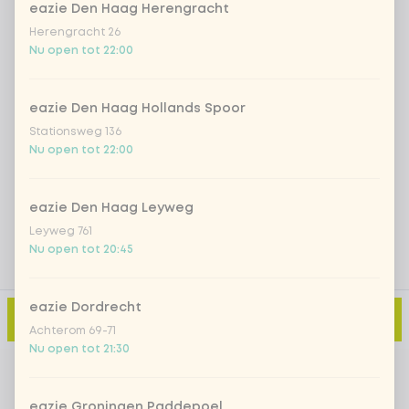
eazie Den Haag Herengracht
Herengracht 26
Iced matcha strawberry
+ € 5,49
Nu open tot 22:00
Iced matcha natural
+ € 5,49
eazie Den Haag Hollands Spoor
Stationsweg 136
Nu open tot 22:00
Voeg opmerking toe
eazie Den Haag Leyweg
Leyweg 761
Nu open tot 20:45
eazie Dordrecht
Toevoegen aan winkelmand
-
€ 2,70
Achterom 69-71
Nu open tot 21:30
eazie Groningen Paddepoel