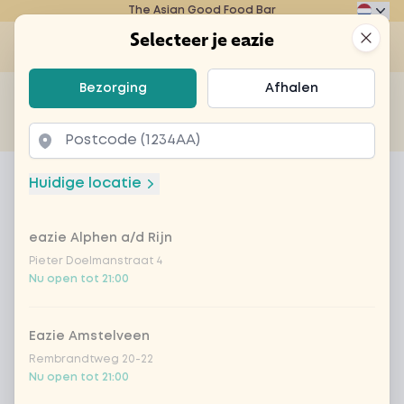
The Asian Good Food Bar
Eazie
Clos
Selecteer je eazie
Op
Selecteer je eazie
Bezorging
Afhalen
Zoek bijvoorbeeld naar vegetarisch of poké bowl...
of
Laten bezorgen
Afhalen
Home
Menu
Heineken 0.0 fles
Huidige locatie
Heineken 0.0 fles
eazie Alphen a/d Rijn
Product information
Pieter Doelmanstraat 4
Nu open tot 21:00
Eazie Amstelveen
Rembrandtweg 20-22
Nu open tot 21:00