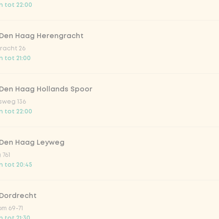
 tot 22:00
trawberry
 Den Haag Herengracht
atural
racht 26
 tot 21:00
 Den Haag Hollands Spoor
sweg 136
 tot 22:00
 Den Haag Leyweg
 761
Toevoegen aan winkelmand
-
€ 2,99
 tot 20:45
 Dordrecht
m 69-71
 tot 21:30