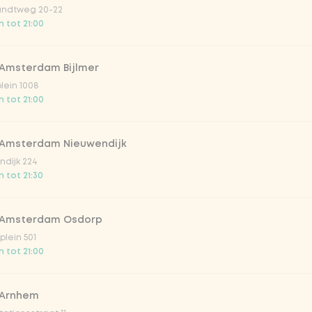
ndtweg 20-22
 tot 21:00
 Amsterdam Bijlmer
Vega / 
plein 1008
 tot 21:00
 Amsterdam Nieuwendijk
dijk 224
 tot 21:30
 Amsterdam Osdorp
irste drankjes
lein 501
 tot 21:00
lar 33cl
 Arnhem