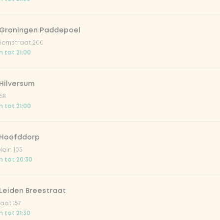
 Groningen Paddepoel
iemstraat 200
 tot 21:00
Hilversum
58
 tot 21:00
 Hoofddorp
lein 105
 tot 20:30
Leiden Breestraat
aat 157
 tot 21:30