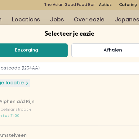
The Asian Good Food Bar
Acties
Catering
n
Locations
Jobs
Over eazie
Japane
Selecteer je eazie
teer je eazie
Bezorging
Afhalen
ge locatie
Alphen a/d Rijn
Doelmanstraat 4
 tot 21:00
 Amstelveen