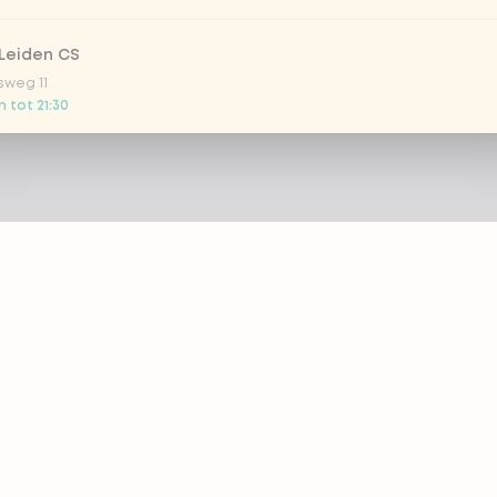
Leiden CS
sweg 11
 tot 21:30
 Nootdorp
n Zweep 1
g gesloten
Rijswijk - COMING SOON
oordelaan 420
g gesloten
 Rotterdam Alexandrium
ZIE
PRODUCTEN
anweg 120
 tot 20:45
 eazie
Bestellen