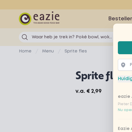
Eazie
Bestelle
Waar heb je trek in? Poké bowl, wok...
Selec
Home
Menu
Sprite fles
Sprite fles
Huidi
Product information
v.a.
€ 2,99
eazie 
Pieter 
Nu open
Eazie