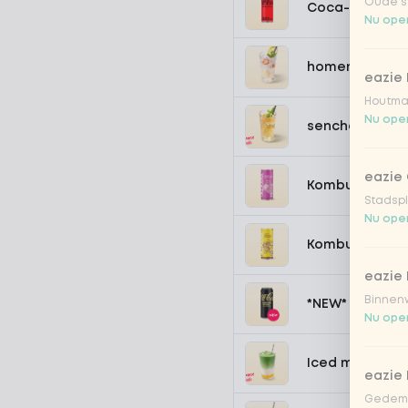
Oude st
Coca-Cola zer
Nu open
homemade lem
eazie
Houtmar
Nu open
sencha peach 
eazie 
Kombucha pass
Stadspl
Nu open
Kombucha ging
eazie 
Binnenw
*NEW* Coca-Co
Nu open
Iced matcha s
eazie
Gedemp