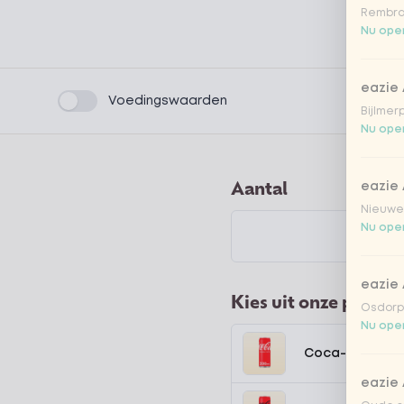
Rembra
Nu open
eazie
Product filters
Voedingswaarden
Bijlmer
Nu open
Aantal
eazie
Nieuwen
Nu open
eazie
Kies uit onze popula
Osdorpp
Nu open
Coca-Cola regu
eazie