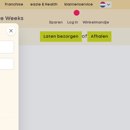
Franchise
eazie & Health
klantenservice
se Weeks
Sparen
Log In
Winkelmandje
Close
of
Laten bezorgen
Afhalen