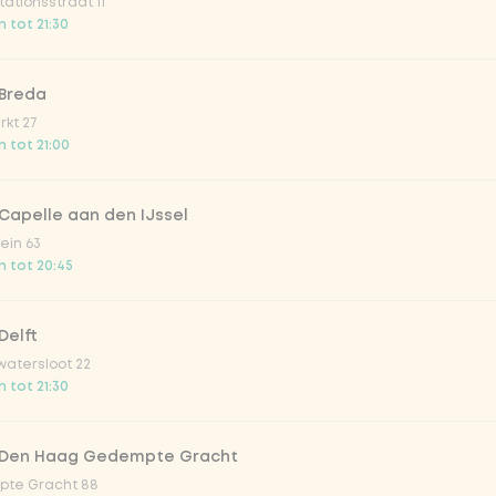
ationsstraat 11
o 33cl
 tot 21:30
onade tropical lychee
 Breda
kt 27
 tot 21:00
iced tea
Capelle aan den IJssel
ion fruit
ein 63
 tot 20:45
er & dragon Fruit
Delft
atersloot 22
la zero zero 33cl
 tot 21:30
picy mango
 Den Haag Gedempte Gracht
te Gracht 88