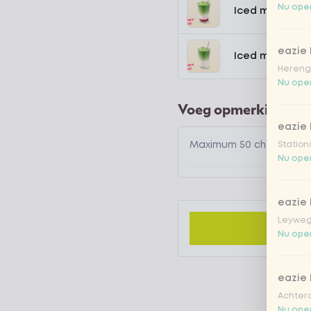
Nu open
Iced matcha s
eazie
Iced matcha n
Hereng
Nu open
Voeg opmerking toe
eazie
Station
Nu open
eazie
Leyweg
Nu open
eazie
Achtero
Nu open