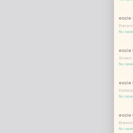
eazie
Dierenr
Nu open
eazie 
Groest 
Nu open
eazie
Polderp
Nu open
eazie 
Breestr
Nu open