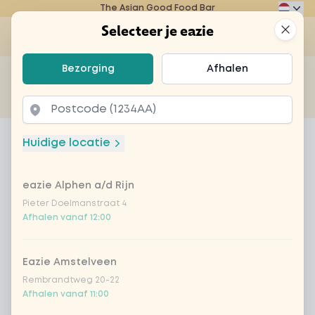
The Asian Good Food Bar
Eazie
Clos
Selecteer je eazie
Op
Selecteer je eazie
Bezorging
Afhalen
Zoek bijvoorbeeld naar vegetarisch of poké bowl...
of
Laten bezorgen
Afhalen
Home
Menu
thee
Huidige locatie
thee
eazie Alphen a/d Rijn
Product information
Pieter Doelmanstraat 4
Afhalen vanaf 12:00
Eazie Amstelveen
Rembrandtweg 20-22
Afhalen vanaf 11:00