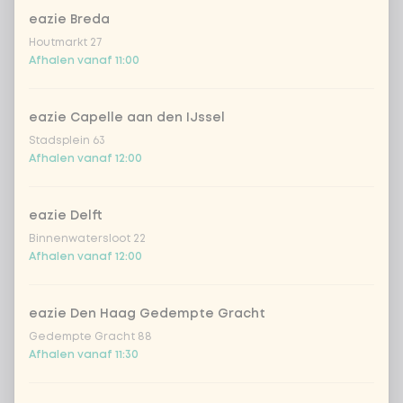
eazie Breda
Coca-Cola regular 33cl
+ € 2,79
Houtmarkt 27
Afhalen vanaf 11:00
Coca-Cola zero 33cl
+ € 2,79
eazie Capelle aan den IJssel
homemade lemonade tropical
+
Stadsplein 63
€ 4,49
lychee
Afhalen vanaf 12:00
sencha peach iced tea
+ € 4,49
eazie Delft
Binnenwatersloot 22
Kombucha passion fruit
+ € 4,49
Afhalen vanaf 12:00
Kombucha ginger & dragon
+
€ 4,49
Fruit
eazie Den Haag Gedempte Gracht
Gedempte Gracht 88
*NEW* Coca-Cola zero zero 33cl
+ € 2,79
Afhalen vanaf 11:30
Iced matcha spicy mango
+ € 5,49