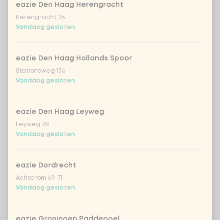
eazie Den Haag Herengracht
€ 4,49
Fruit
Herengracht 26
Vandaag gesloten
*NEW* Coca-Cola zero zero 33cl
+ € 2,79
Iced matcha spicy mango
+ € 5,49
eazie Den Haag Hollands Spoor
Stationsweg 136
Vandaag gesloten
Iced matcha strawberry
+ € 5,49
eazie Den Haag Leyweg
Iced matcha natural
+ € 5,49
Leyweg 761
Vandaag gesloten
Voeg opmerking toe
eazie Dordrecht
Achterom 69-71
Vandaag gesloten
eazie Groningen Paddepoel