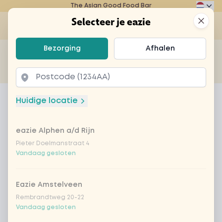
The Asian Good Food Bar
Eazie
Clos
Selecteer je eazie
Op
Selecteer je eazie
Bezorging
Afhalen
Zoek bijvoorbeeld naar vegetarisch of poké bowl...
of
Laten bezorgen
Afhalen
Home
Menu
warme chocolademelk
Huidige locatie
warme chocolademelk
eazie Alphen a/d Rijn
Product information
Pieter Doelmanstraat 4
Vandaag gesloten
Eazie Amstelveen
Rembrandtweg 20-22
Vandaag gesloten