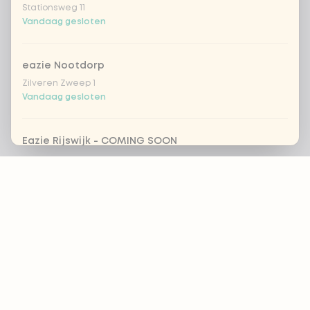
Stationsweg 11
Vandaag gesloten
eazie Nootdorp
Zilveren Zweep 1
Vandaag gesloten
Eazie Rijswijk - COMING SOON
Steenvoordelaan 420
Footer
Vandaag gesloten
eazie Rotterdam Alexandrium
ALTIJD OP DE HOOGTE?
Watermanweg 120
Vandaag gesloten
OK
eazie Rotterdam Blaak
Botersloot 549