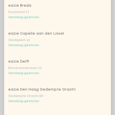
eazie Breda
Houtmarkt 27
Vandaag gesloten
Kies uit onze populairste drankjes
eazie Capelle aan den IJssel
Stadsplein 63
Coca-Cola regular 33cl
+ € 2,79
Vandaag gesloten
Coca-Cola zero 33cl
+ € 2,79
eazie Delft
Binnenwatersloot 22
homemade lemonade tropical
+
Vandaag gesloten
€ 4,49
lychee
sencha peach iced tea
+ € 4,49
eazie Den Haag Gedempte Gracht
Gedempte Gracht 88
Vandaag gesloten
Kombucha passion fruit
+ € 4,49
Kombucha ginger & dragon
+