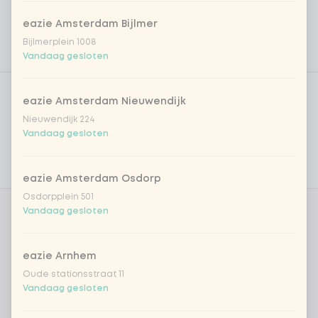
eazie Amsterdam Bijlmer
Bijlmerplein 1008
Vandaag gesloten
Product filters
Vega / Vegan
eazie Amsterdam Nieuwendijk
Allergenen
Nieuwendijk 224
Vandaag gesloten
Persoonlijke doelen
Voedingswaarden
eazie Amsterdam Osdorp
Osdorpplein 501
Vandaag gesloten
Slagroom?
0 van 1 gekozen
eazie Arnhem
slagroom
+ € 0,70
Oude stationsstraat 11
Vandaag gesloten
Aantal