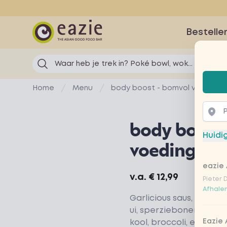
Eazie
Bestelle
Waar heb je trek in? Poké bowl, wok...
Selec
Home
Menu
body boost - bomvol voedings
body boost
Huidi
voedingssto
eazie 
Product information
v.a.
€ 12,99
Pieter 
Afhalen
Garlicious saus, garnalen
ui, sperziebonen, chine
Eazie
kool, broccoli, extra br