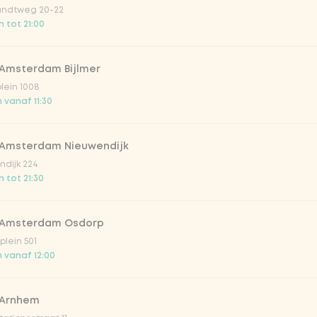
amengesteld door Naomi
ndtweg 20-22
 tot 21:00
 bij o.a. de KNVB.
 Amsterdam Bijlmer
Vega / 
plein 1008
 vanaf 11:30
 Amsterdam Nieuwendijk
 garlic bij?
dijk 224
 tot 21:30
arlic
 Amsterdam Osdorp
rlic
lein 501
 vanaf 12:00
 Arnhem