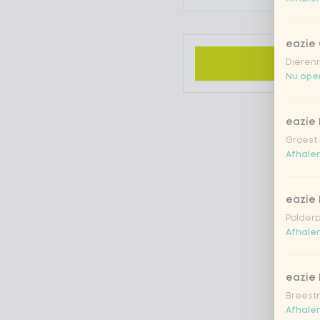
eazie
Dierenr
Nu open
eazie 
Groest 
Afhalen
eazie
Polderp
Afhalen
eazie 
Breestr
Afhalen