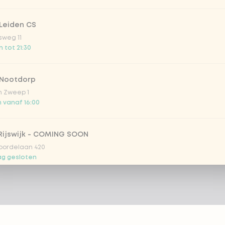
Leiden CS
sweg 11
 tot 21:30
 Nootdorp
n Zweep 1
 vanaf 16:00
Rijswijk - COMING SOON
oordelaan 420
g gesloten
 Rotterdam Alexandrium
anweg 120
 vanaf 12:00