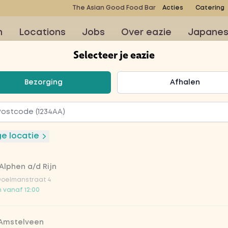
The Asian Good Food Bar
Acties
Catering
n
Locations
Jobs
Over eazie
Japane
Selecteer je eazie
teer je eazie
Bezorging
Afhalen
stoffen
 - bomvol
ge locatie
ffen
Alphen a/d Rijn
Doelmanstraat 4
 vanaf 12:00
, zilvervliesrijst, paksoi,
se kool, extra chinese
 Amstelveen
occoli, topping van