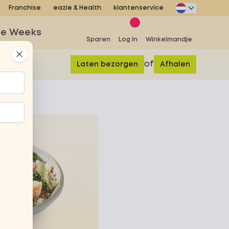
Franchise
eazie & Health
klantenservice
se Weeks
Sparen
Log In
Winkelmandje
Close
of
Laten bezorgen
Afhalen