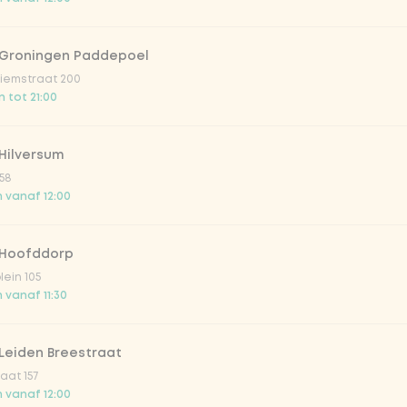
 Groningen Paddepoel
Toevoegen aan winkelmand
-
€ 12,99
iemstraat 200
 tot 21:00
Hilversum
58
 vanaf 12:00
 Hoofddorp
lein 105
 vanaf 11:30
Leiden Breestraat
aat 157
 vanaf 12:00