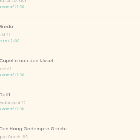
ationsstraat 11
 vanaf 12:00
 Breda
irste drankjes
kt 27
 tot 21:00
lar 33cl
Capelle aan den IJssel
o 33cl
ein 63
 vanaf 12:00
onade tropical lychee
Delft
atersloot 22
iced tea
 vanaf 12:00
ion fruit
 Den Haag Gedempte Gracht
te Gracht 88