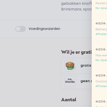
gebakken knoflook. S
Rembra
Nu open
Brinkmans, sportdiëtiste
eazie
Product filters
Voedingswaarden
Bijlmer
Afhalen
eazie
Wil je er gratis crispy
Nieuwen
Nu open
gratis crispy g
eazie
geen crispy ga
Osdorpp
Afhalen
Aantal
eazie