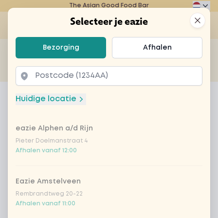
The Asian Good Food Bar
Eazie
Clos
Selecteer je eazie
Op
Selecteer je eazie
Bezorging
Afhalen
Zoek bijvoorbeeld naar vegetarisch of poké bowl...
of
Laten bezorgen
Afhalen
Home
Menu
Pina colada
Huidige locatie
Pina colada
eazie Alphen a/d Rijn
Product information
Pampero rum| Malibu | coconut cream | roasted
pineapple
Pieter Doelmanstraat 4
Afhalen vanaf 12:00
Eazie Amstelveen
Rembrandtweg 20-22
Afhalen vanaf 11:00