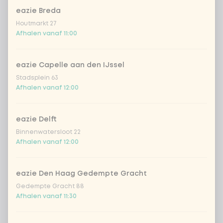
eazie Breda
Houtmarkt 27
Kies uit onze populairste drankjes
Afhalen vanaf 11:00
Coca-Cola regular 33cl
+ € 2,79
eazie Capelle aan den IJssel
Stadsplein 63
Coca-Cola zero 33cl
+ € 2,79
Afhalen vanaf 12:00
homemade lemonade tropical
+
€ 4,49
lychee
eazie Delft
Binnenwatersloot 22
sencha peach iced tea
+ € 4,49
Afhalen vanaf 12:00
Kombucha passion fruit
+ € 4,49
eazie Den Haag Gedempte Gracht
Gedempte Gracht 88
Kombucha ginger & dragon
+
Afhalen vanaf 11:30
€ 4,49
Fruit
*NEW* Coca-Cola zero zero 33cl
+ € 2,79