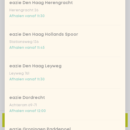
eazie Den Haag Herengracht
Herengracht 26
Afhalen vanaf 11:30
Iced matcha spicy mango
+ € 5,49
Iced matcha strawberry
+ € 5,49
eazie Den Haag Hollands Spoor
Stationsweg 136
Afhalen vanaf 11:45
Iced matcha natural
+ € 5,49
eazie Den Haag Leyweg
Voeg opmerking toe
Leyweg 761
Afhalen vanaf 11:30
eazie Dordrecht
Achterom 69-71
Afhalen vanaf 12:00
Toevoegen aan winkelmand
-
€ 11,00
eazie Groningen Paddepoel