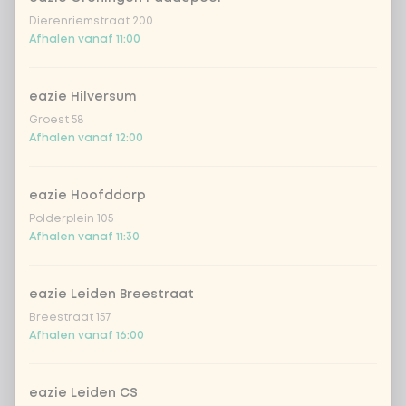
rodekool
+ € 0,49
Dierenriemstraat 200
Afhalen vanaf 11:00
extra komkommer
+ € 0,49
eazie Hilversum
extra aziatische kruiden
+ € 0,49
Groest 58
Afhalen vanaf 12:00
extra Vietnamese dressing
+ € 0,49
eazie Hoofddorp
extra romige geroosterde sesam
+
Polderplein 105
€ 0,49
dressing
Afhalen vanaf 11:30
extra frisse japanse citrus-
+
€ 0,49
sojadressing
eazie Leiden Breestraat
Breestraat 157
extra sriracha mayo
+ € 0,49
Afhalen vanaf 16:00
extra teriyaki dressing
+ € 0,49
eazie Leiden CS