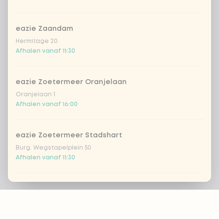
eazie Zaandam
Hermitage 20
Afhalen vanaf 11:30
eazie Zoetermeer Oranjelaan
Oranjelaan 1
Afhalen vanaf 16:00
eazie Zoetermeer Stadshart
Burg. Wegstapelplein 50
Afhalen vanaf 11:30
eazie Zwolle Bachplein
Footer
Bachplein 19
Afhalen vanaf 16:00