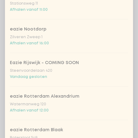
Stationsweg 11
extra Korean BBQ dressing
+ € 0,49
Afhalen vanaf 11:00
sojasaus
+ € 0,49
eazie Nootdorp
Zilveren Zweep 1
Afhalen vanaf 16:00
Aantal
Eazie Rijswijk - COMING SOON
Steenvoordelaan 420
Vandaag gesloten
Kies uit onze populairste drankjes
eazie Rotterdam Alexandrium
Coca-Cola regular 33cl
+ € 2,79
Watermanweg 120
Afhalen vanaf 12:00
Coca-Cola zero 33cl
+ € 2,79
eazie Rotterdam Blaak
homemade lemonade tropical
+
Botersloot 549