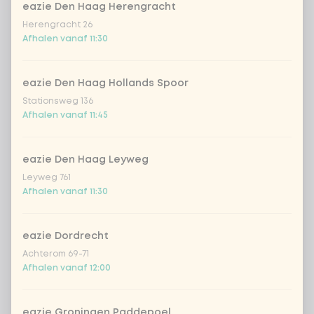
extra zalm vers
+ € 2,49
eazie Den Haag Herengracht
Herengracht 26
Afhalen vanaf 11:30
extra chicken wakadori
+ € 2,49
extra beef Korean BBQ
+ € 2,49
eazie Den Haag Hollands Spoor
Stationsweg 136
Afhalen vanaf 11:45
extra vegan kip
+ € 2,49
eazie Den Haag Leyweg
extra tempeh
+ € 2,49
Leyweg 761
Afhalen vanaf 11:30
extra avocado
+ € 0,49
eazie Dordrecht
extra wakame
+ € 0,49
Achterom 69-71
Afhalen vanaf 12:00
edamame bonen
+ € 0,49
eazie Groningen Paddepoel