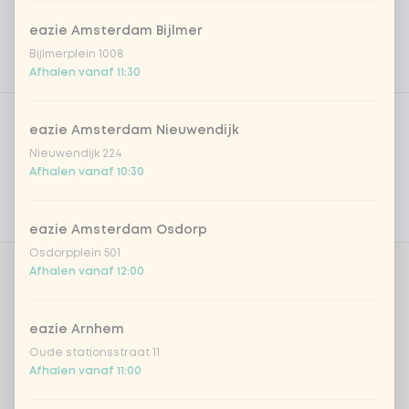
eazie Amsterdam Bijlmer
Bijlmerplein 1008
Afhalen vanaf 11:30
Product filters
Vega / Vegan
eazie Amsterdam Nieuwendijk
Allergenen
Nieuwendijk 224
Afhalen vanaf 10:30
Persoonlijke doelen
Voedingswaarden
eazie Amsterdam Osdorp
Osdorpplein 501
Afhalen vanaf 12:00
Kies je basis
0 van 1 gekozen
eazie Arnhem
sushirijst (soft & sticky)
Oude stationsstraat 11
Afhalen vanaf 11:00
Kies je dressing
0 van 1 gekozen