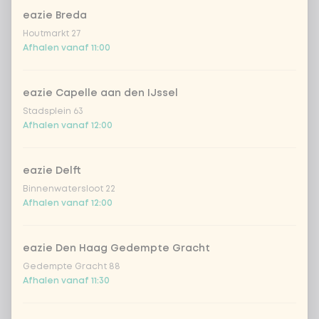
eazie Breda
Vietnamese dressing
Houtmarkt 27
Afhalen vanaf 11:00
romige geroosterde sesam dressing
eazie Capelle aan den IJssel
frisse japanse citrus-sojadressing
Stadsplein 63
Afhalen vanaf 12:00
sriracha mayo
eazie Delft
Binnenwatersloot 22
teriyaki dressing
Afhalen vanaf 12:00
Korean BBQ dressing
eazie Den Haag Gedempte Gracht
Gedempte Gracht 88
Afhalen vanaf 11:30
Kies je extra's
Optioneel ·
0 van 0 gekozen