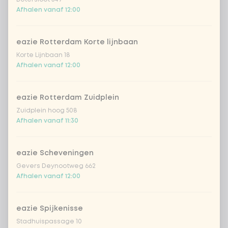
€ 4,49
lychee
Afhalen vanaf 12:00
sencha peach iced tea
+ € 4,49
eazie Rotterdam Korte lijnbaan
Korte Lijnbaan 18
Kombucha passion fruit
+ € 4,49
Afhalen vanaf 12:00
Kombucha ginger & dragon
+
€ 4,49
Fruit
eazie Rotterdam Zuidplein
Zuidplein hoog 508
*NEW* Coca-Cola zero zero 33cl
+ € 2,79
Afhalen vanaf 11:30
Iced matcha spicy mango
+ € 5,49
eazie Scheveningen
Gevers Deynootweg 662
Iced matcha strawberry
+ € 5,49
Afhalen vanaf 12:00
Iced matcha natural
+ € 5,49
eazie Spijkenisse
Stadhuispassage 10