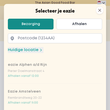
The Asian Good Food Bar
Eazie
Clos
Selecteer je eazie
Op
Selecteer je eazie
Bezorging
Afhalen
Zoek bijvoorbeeld naar vegetarisch of poké bowl...
of
Laten bezorgen
Afhalen
Home
Menu
poké bowl super salmon
Huidige locatie
poké bowl super salmon
eazie Alphen a/d Rijn
Product information
Pieter Doelmanstraat 4
Afhalen vanaf 12:00
Eazie Amstelveen
Rembrandtweg 20-22
Afhalen vanaf 11:00