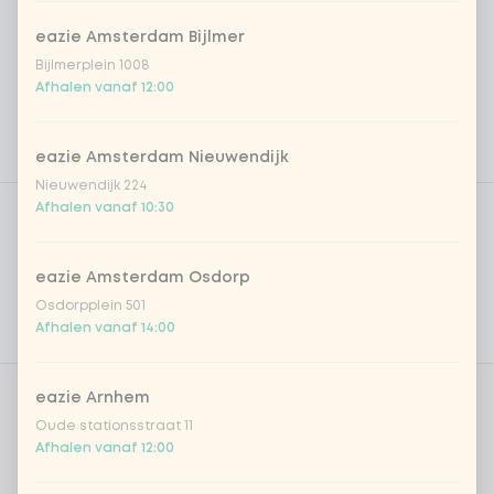
eazie Amsterdam Bijlmer
Bijlmerplein 1008
Afhalen vanaf 12:00
eazie Amsterdam Nieuwendijk
Nieuwendijk 224
Product filters
Vega / Vegan
1
Afhalen vanaf 10:30
Allergenen
eazie Amsterdam Osdorp
Persoonlijke doelen
Osdorpplein 501
Afhalen vanaf 14:00
Voedingswaarden
eazie Arnhem
Kies je rijst of noedels
0 van 1 gekozen
Oude stationsstraat 11
Afhalen vanaf 12:00
gekookte rijst