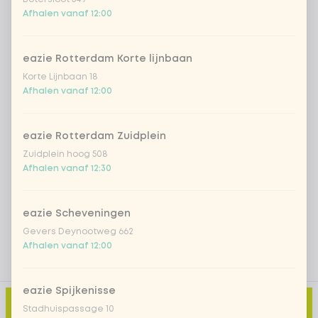
*NEW* Coca-Cola zero zero 33cl
+ € 2,79
Afhalen vanaf 12:00
Iced matcha spicy mango
+ € 5,49
eazie Rotterdam Korte lijnbaan
Korte Lijnbaan 18
Iced matcha strawberry
+ € 5,49
Afhalen vanaf 12:00
Iced matcha natural
+ € 5,49
eazie Rotterdam Zuidplein
Zuidplein hoog 508
Afhalen vanaf 12:30
Voeg opmerking toe
eazie Scheveningen
Gevers Deynootweg 662
Afhalen vanaf 12:00
eazie Spijkenisse
Toevoegen aan winkelmand
-
€ 4,99
Stadhuispassage 10