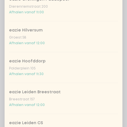
bosui
+ € 0,79
Dierenriemstraat 200
Afhalen vanaf 11:00
zoetzure komkommer
+ € 0,79
eazie Hilversum
Groest 58
verse chillipeper
+ € 0,79
Afhalen vanaf 12:00
Wil je een gratis kleurplaat erbij?
0 van 1 gekozen
eazie Hoofddorp
Polderplein 105
KLEURPLAAT
Afhalen vanaf 11:30
GEEN KLEURPLAAT
eazie Leiden Breestraat
Breestraat 157
Afhalen vanaf 12:00
Aantal
eazie Leiden CS