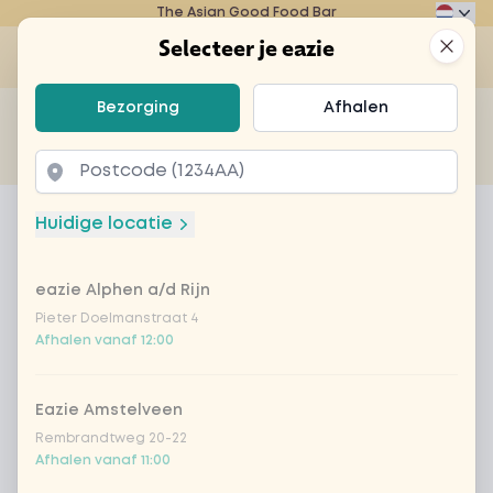
The Asian Good Food Bar
Eazie
Clos
Selecteer je eazie
Op
Selecteer je eazie
Bezorging
Afhalen
Zoek bijvoorbeeld naar vegetarisch of poké bowl...
of
Laten bezorgen
Afhalen
Home
Menu
kids sweet sour
Huidige locatie
kids sweet sour
eazie Alphen a/d Rijn
Product information
Sweet-sour feestje met ananas, komkommer en
babymaïs. En een leuke kleurplaat!
Pieter Doelmanstraat 4
Afhalen vanaf 12:00
Eazie Amstelveen
Rembrandtweg 20-22
Afhalen vanaf 11:00