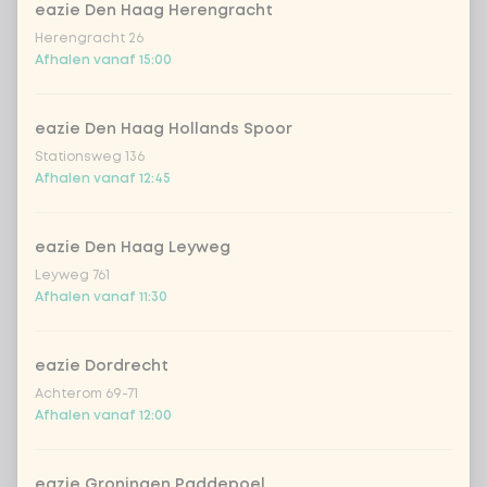
eazie Den Haag Herengracht
Herengracht 26
Afhalen vanaf 15:00
Kies je toppings
Optioneel ·
0 van 0 gekozen
eazie Den Haag Hollands Spoor
cashewnoten
+ € 1,19
Stationsweg 136
Afhalen vanaf 12:45
sriracha hot chili saus
+ € 0,49
eazie Den Haag Leyweg
sojasaus
+ € 0,49
Leyweg 761
Afhalen vanaf 11:30
gebakken uitjes
+ € 0,79
eazie Dordrecht
crispy garlic
+ € 0,79
Achterom 69-71
Afhalen vanaf 12:00
koriander
+ € 0,79
eazie Groningen Paddepoel