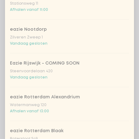
Stationsweg 11
Afhalen vanaf 11:00
Kies uit onze populairste drankjes
eazie Nootdorp
Coca-Cola regular 33cl
+ € 2,79
Zilveren Zweep 1
Vandaag gesloten
Coca-Cola zero 33cl
+ € 2,79
Eazie Rijswijk - COMING SOON
homemade lemonade tropical
+
Steenvoordelaan 420
€ 4,49
lychee
Vandaag gesloten
sencha peach iced tea
+ € 4,49
eazie Rotterdam Alexandrium
Watermanweg 120
Kombucha passion fruit
+ € 4,49
Afhalen vanaf 13:00
Kombucha ginger & dragon
+
€ 4,49
Fruit
eazie Rotterdam Blaak
Botersloot 549