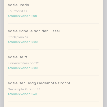
eazie Breda
sushirijst (soft & sticky)
Houtmarkt 27
Afhalen vanaf 11:00
zilvervlies rijst
eazie Capelle aan den IJssel
udon noedels
+ € 0,49
Stadsplein 63
Afhalen vanaf 12:00
Kies je proteïne
0 van 1 gekozen
eazie Delft
Binnenwatersloot 22
vegan kip
+ € 0,49
Afhalen vanaf 15:00
tofu
eazie Den Haag Gedempte Gracht
Gedempte Gracht 88
groente extra
Afhalen vanaf 11:30
geen vega/vis/vlees