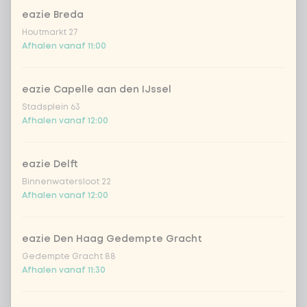
bij?
eazie Breda
Houtmarkt 27
gratis verse chilipeper
Afhalen vanaf 11:00
geen verse chilipeper
eazie Capelle aan den IJssel
Stadsplein 63
Afhalen vanaf 12:00
Aantal
eazie Delft
Binnenwatersloot 22
Afhalen vanaf 12:00
Kies uit onze populairste drankjes
eazie Den Haag Gedempte Gracht
Coca-Cola regular 33cl
+ € 2,79
Gedempte Gracht 88
Afhalen vanaf 11:30
Coca-Cola zero 33cl
+ € 2,79