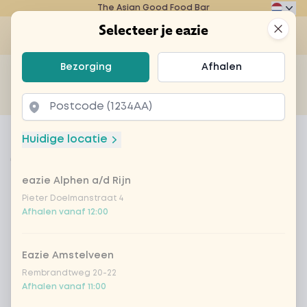
The Asian Good Food Bar
Eazie
Clos
Selecteer je eazie
Op
Selecteer je eazie
Bezorging
Afhalen
Zoek bijvoorbeeld naar vegetarisch of poké bowl...
of
Laten bezorgen
Afhalen
Home
Menu
full focus - actie
Huidige locatie
full focus - actie
eazie Alphen a/d Rijn
Product information
Black chilli, biefstuk, zilvervliesrijst, champignons,
broccoli, taugé, ui, paprika, baby maïs, topping
Pieter Doelmanstraat 4
Afhalen vanaf 12:00
verse chillipeper. Samengesteld door Naomi
Brinkmans, sportdiëtiste bij o.a. de KNVB.
Eazie Amstelveen
Rembrandtweg 20-22
Afhalen vanaf 11:00