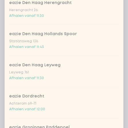
eazie Den Haag Herengracht
homemade lemonade tropical
+
Herengracht 26
€ 4,49
lychee
Afhalen vanaf 11:30
sencha peach iced tea
+ € 4,49
eazie Den Haag Hollands Spoor
Kombucha passion fruit
+ € 4,49
Stationsweg 136
Afhalen vanaf 11:45
Kombucha ginger & dragon
+
€ 4,49
Fruit
eazie Den Haag Leyweg
Leyweg 761
*NEW* Coca-Cola zero zero 33cl
+ € 2,79
Afhalen vanaf 11:30
Iced matcha spicy mango
+ € 5,49
eazie Dordrecht
Achterom 69-71
Iced matcha strawberry
+ € 5,49
Afhalen vanaf 12:00
Iced matcha natural
+ € 5,49
eazie Groningen Paddepoel