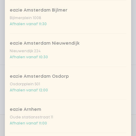
eazie Amsterdam Bijlmer
Bijlmerplein 1008
Afhalen vanaf 11:30
eazie Amsterdam Nieuwendijk
Nieuwendijk 224
Afhalen vanaf 10:30
Product filters
Vega / Vegan
eazie Amsterdam Osdorp
Allergenen
Osdorpplein 501
Afhalen vanaf 12:00
Persoonlijke doelen
Voedingswaarden
eazie Arnhem
Oude stationsstraat 11
Afhalen vanaf 11:00
Wil je er gratis verse chilipeper
0 van 1
gekozen