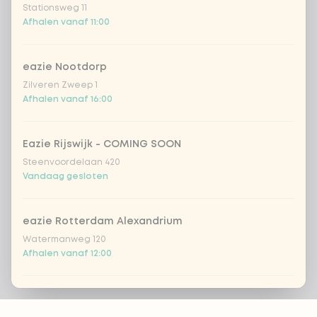
Stationsweg 11
Afhalen vanaf 11:00
eazie Nootdorp
Zilveren Zweep 1
Afhalen vanaf 16:00
Eazie Rijswijk - COMING SOON
Steenvoordelaan 420
Vandaag gesloten
eazie Rotterdam Alexandrium
Watermanweg 120
Afhalen vanaf 12:00
eazie Rotterdam Blaak
Footer
Botersloot 549