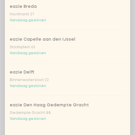
eazie Breda
sencha peach iced tea
+ € 4,49
Houtmarkt 27
Vandaag gesloten
Kombucha passion fruit
+ € 4,49
eazie Capelle aan den IJssel
Kombucha ginger & dragon
+
Stadsplein 63
€ 4,49
Fruit
Vandaag gesloten
*NEW* Coca-Cola zero zero 33cl
+ € 2,79
eazie Delft
Iced matcha spicy mango
+ € 5,49
Binnenwatersloot 22
Vandaag gesloten
Iced matcha strawberry
+ € 5,49
eazie Den Haag Gedempte Gracht
Gedempte Gracht 88
Iced matcha natural
+ € 5,49
Vandaag gesloten