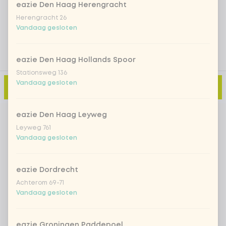
Voeg opmerking toe
eazie Den Haag Herengracht
Herengracht 26
Vandaag gesloten
eazie Den Haag Hollands Spoor
Stationsweg 136
Vandaag gesloten
Toevoegen aan winkelmand
-
€ 11,95
eazie Den Haag Leyweg
Leyweg 761
Vandaag gesloten
eazie Dordrecht
Achterom 69-71
Vandaag gesloten
eazie Groningen Paddepoel