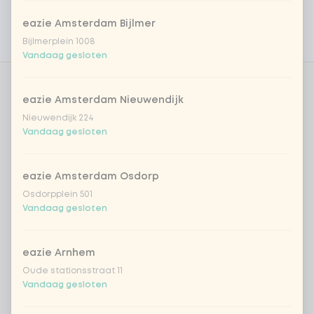
Persoonlijke doelen
eazie Amsterdam Bijlmer
Bijlmerplein 1008
Voedingswaarden
Vandaag gesloten
Aantal
eazie Amsterdam Nieuwendijk
Nieuwendijk 224
Vandaag gesloten
eazie Amsterdam Osdorp
Kies uit onze populairste drankjes
Osdorpplein 501
Vandaag gesloten
Coca-Cola regular 33cl
+ € 2,79
eazie Arnhem
Coca-Cola zero 33cl
+ € 2,79
Oude stationsstraat 11
Vandaag gesloten
homemade lemonade tropical
+
€ 4,49
lychee