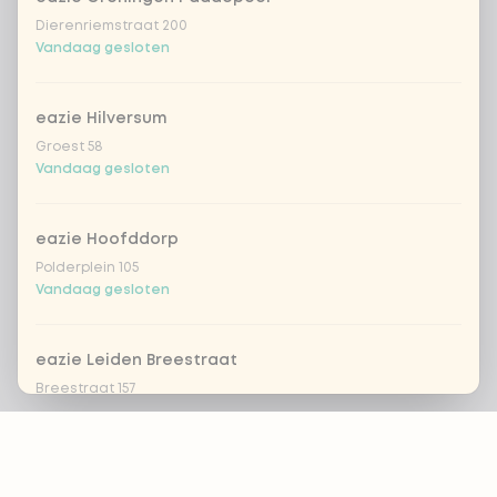
Dierenriemstraat 200
Vandaag gesloten
eazie Hilversum
Groest 58
Vandaag gesloten
eazie Hoofddorp
Polderplein 105
Vandaag gesloten
eazie Leiden Breestraat
Breestraat 157
Vandaag gesloten
Footer
eazie Leiden CS