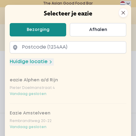
The Asian Good Food Bar
Eazie
Clos
Selecteer je eazie
Op
Selecteer je eazie
Bezorging
Afhalen
Zoek bijvoorbeeld naar vegetarisch of poké bowl...
of
Laten bezorgen
Afhalen
Home
Menu
DEAL: chicken teriyaki + drankje
Huidige locatie
DEAL: chicken teriyaki +
drankje
eazie Alphen a/d Rijn
Pieter Doelmanstraat 4
Product information
Japanse teriyakisaus met zachte kipfilet,
Vandaag gesloten
babymaïs, paprika, champignon, sperziebonen, ui.
Eazie Amstelveen
Product filters
Vega / Vegan
Rembrandtweg 20-22
Vandaag gesloten
Allergenen