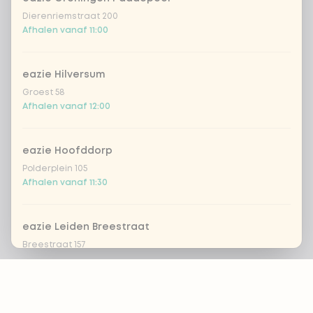
Dierenriemstraat 200
Afhalen vanaf 11:00
eazie Hilversum
Groest 58
Afhalen vanaf 12:00
eazie Hoofddorp
Polderplein 105
Afhalen vanaf 11:30
eazie Leiden Breestraat
Breestraat 157
Afhalen vanaf 16:00
Footer
eazie Leiden CS