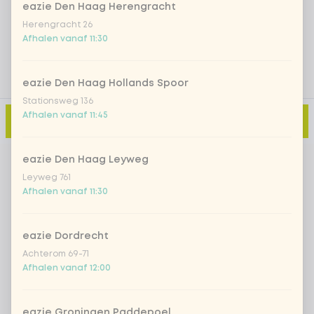
Voeg opmerking toe
eazie Den Haag Herengracht
Herengracht 26
Afhalen vanaf 11:30
eazie Den Haag Hollands Spoor
Stationsweg 136
Afhalen vanaf 11:45
Toevoegen aan winkelmand
-
€ 11,95
eazie Den Haag Leyweg
Leyweg 761
Afhalen vanaf 11:30
eazie Dordrecht
Achterom 69-71
Afhalen vanaf 12:00
eazie Groningen Paddepoel