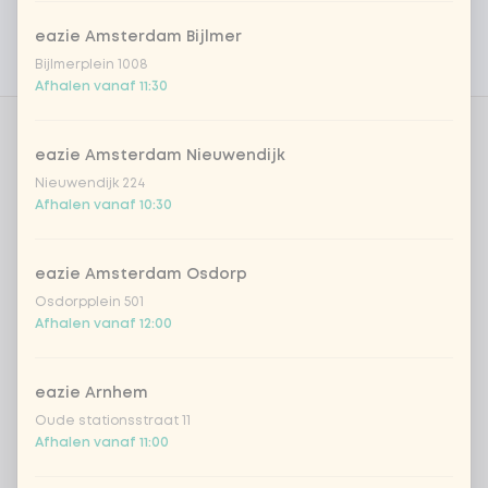
Persoonlijke doelen
eazie Amsterdam Bijlmer
Bijlmerplein 1008
Voedingswaarden
Afhalen vanaf 11:30
Aantal
eazie Amsterdam Nieuwendijk
Nieuwendijk 224
Afhalen vanaf 10:30
eazie Amsterdam Osdorp
Kies uit onze populairste drankjes
Osdorpplein 501
Afhalen vanaf 12:00
Coca-Cola regular 33cl
+ € 2,79
eazie Arnhem
Coca-Cola zero 33cl
+ € 2,79
Oude stationsstraat 11
Afhalen vanaf 11:00
homemade lemonade tropical
+
€ 4,49
lychee