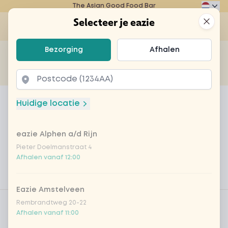
The Asian Good Food Bar
Eazie
Clos
Selecteer je eazie
Op
Selecteer je eazie
Bezorging
Afhalen
Zoek bijvoorbeeld naar vegetarisch of poké bowl...
of
Laten bezorgen
Afhalen
Home
Menu
DEAL: chicken sweet-sour + drankje
Huidige locatie
DEAL: chicken sweet-sour +
drankje
eazie Alphen a/d Rijn
Pieter Doelmanstraat 4
Product information
Sweet 'n sour saus, bamboe, wortel, broccoli,
Afhalen vanaf 12:00
chinese kool, courgette, ui.
Eazie Amstelveen
Product filters
Vega / Vegan
Rembrandtweg 20-22
Afhalen vanaf 11:00
Allergenen