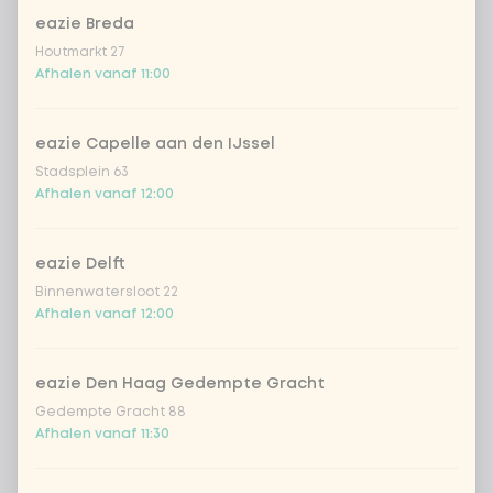
eazie Breda
sencha peach iced tea
+ € 4,49
Houtmarkt 27
Afhalen vanaf 11:00
Kombucha passion fruit
+ € 4,49
eazie Capelle aan den IJssel
Kombucha ginger & dragon
+
Stadsplein 63
€ 4,49
Fruit
Afhalen vanaf 12:00
*NEW* Coca-Cola zero zero 33cl
+ € 2,79
eazie Delft
Iced matcha spicy mango
+ € 5,49
Binnenwatersloot 22
Afhalen vanaf 12:00
Iced matcha strawberry
+ € 5,49
eazie Den Haag Gedempte Gracht
Gedempte Gracht 88
Iced matcha natural
+ € 5,49
Afhalen vanaf 11:30