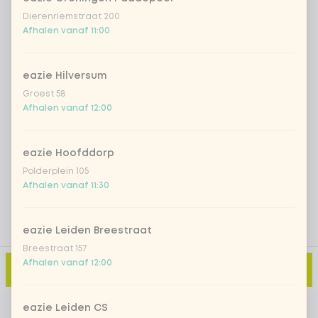
Iced matcha spicy mango
+ € 5,49
Dierenriemstraat 200
Afhalen vanaf 11:00
Iced matcha strawberry
+ € 5,49
eazie Hilversum
Groest 58
Iced matcha natural
+ € 5,49
Afhalen vanaf 12:00
Voeg opmerking toe
eazie Hoofddorp
Polderplein 105
Afhalen vanaf 11:30
eazie Leiden Breestraat
Breestraat 157
Afhalen vanaf 12:00
Toevoegen aan winkelmand
-
€ 7,95
eazie Leiden CS