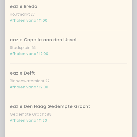
eazie Breda
DEAL | 100% natural lemonade lemon
Houtmarkt 27
garden
Afhalen vanaf 11:00
DEAL | Chaudfontaine rood
eazie Capelle aan den IJssel
DEAL | Chaudfontaine blauw
Stadsplein 63
Afhalen vanaf 12:00
DEAL | Coca-Cola zero 33cl
eazie Delft
Binnenwatersloot 22
DEAL | Coca-Cola regular 33cl
Afhalen vanaf 12:00
Aantal
eazie Den Haag Gedempte Gracht
Gedempte Gracht 88
Afhalen vanaf 11:30