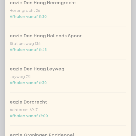
eazie Den Haag Herengracht
Kies uit onze populairste drankjes
Herengracht 26
Afhalen vanaf 11:30
Coca-Cola regular 33cl
+ € 2,79
eazie Den Haag Hollands Spoor
Coca-Cola zero 33cl
+ € 2,79
Stationsweg 136
Afhalen vanaf 11:45
homemade lemonade tropical
+
€ 4,49
lychee
eazie Den Haag Leyweg
sencha peach iced tea
+ € 4,49
Leyweg 761
Afhalen vanaf 11:30
Kombucha passion fruit
+ € 4,49
eazie Dordrecht
Kombucha ginger & dragon
+
Achterom 69-71
€ 4,49
Fruit
Afhalen vanaf 12:00
*NEW* Coca-Cola zero zero 33cl
+ € 2,79
eazie Groningen Paddepoel