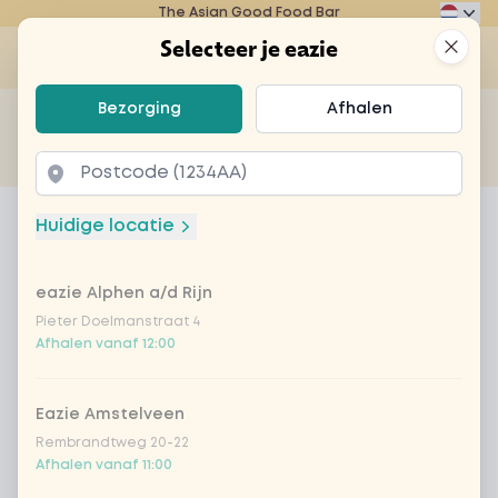
The Asian Good Food Bar
Eazie
Clos
Selecteer je eazie
Op
Selecteer je eazie
Bezorging
Afhalen
Zoek bijvoorbeeld naar vegetarisch of poké bowl...
of
Laten bezorgen
Afhalen
Home
Menu
sandwich chicken saté + drankje
Huidige locatie
sandwich chicken saté +
drankje
eazie Alphen a/d Rijn
Pieter Doelmanstraat 4
Product information
Zomerse chicken saté sandwich met zachte saté
Afhalen vanaf 12:00
kipfilet, rode ui, zoetzure komkommer en
gebakken uitjes
Eazie Amstelveen
Rembrandtweg 20-22
Afhalen vanaf 11:00