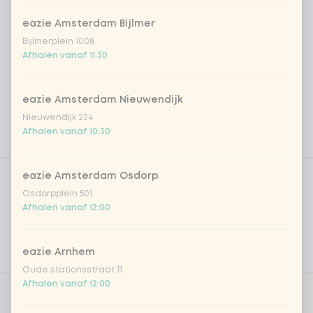
eazie Amsterdam Bijlmer
Bijlmerplein 1008
Afhalen vanaf 11:30
eazie Amsterdam Nieuwendijk
Nieuwendijk 224
Afhalen vanaf 10:30
Product filters
Vega / Vegan
eazie Amsterdam Osdorp
Osdorpplein 501
Allergenen
Afhalen vanaf 12:00
Persoonlijke doelen
eazie Arnhem
Voedingswaarden
Oude stationsstraat 11
Afhalen vanaf 12:00
DEAL | Kies je drankje
0 van 1 gekozen