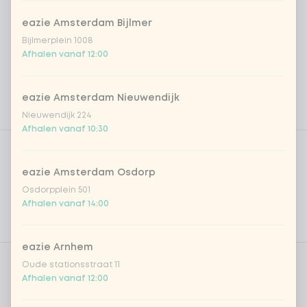
eazie Amsterdam Bijlmer
Bijlmerplein 1008
Afhalen vanaf 12:00
eazie Amsterdam Nieuwendijk
Nieuwendijk 224
Afhalen vanaf 10:30
Product filters
Vega / Vegan
Allergenen
eazie Amsterdam Osdorp
Osdorpplein 501
Persoonlijke doelen
Afhalen vanaf 14:00
Voedingswaarden
eazie Arnhem
Oude stationsstraat 11
Kies je rijst of noedels
0 van 1 gekozen
Afhalen vanaf 12:00