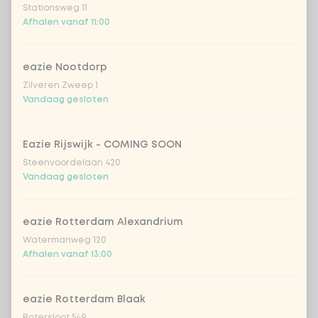
Coca-Cola zero 33cl
+ € 2,79
Stationsweg 11
Afhalen vanaf 11:00
homemade lemonade tropical
+
€ 4,49
lychee
eazie Nootdorp
sencha peach iced tea
+ € 4,49
Zilveren Zweep 1
Vandaag gesloten
Kombucha passion fruit
+ € 4,49
Eazie Rijswijk - COMING SOON
Kombucha ginger & dragon
+
Steenvoordelaan 420
€ 4,49
Fruit
Vandaag gesloten
*NEW* Coca-Cola zero zero 33cl
+ € 2,79
eazie Rotterdam Alexandrium
Watermanweg 120
Iced matcha spicy mango
+ € 5,49
Afhalen vanaf 13:00
Iced matcha strawberry
+ € 5,49
eazie Rotterdam Blaak
Botersloot 549