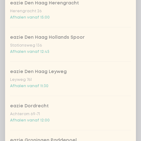
geen rijst / noedels (80g extra
eazie Den Haag Herengracht
groenten)
Herengracht 26
Afhalen vanaf 15:00
Kies je toppings
Optioneel ·
0 van 0 gekozen
eazie Den Haag Hollands Spoor
cashewnoten
+ € 1,19
Stationsweg 136
Afhalen vanaf 12:45
sriracha hot chili saus
+ € 0,49
eazie Den Haag Leyweg
sojasaus
+ € 0,49
Leyweg 761
Afhalen vanaf 11:30
gebakken uitjes
+ € 0,79
eazie Dordrecht
Achterom 69-71
crispy garlic
+ € 0,79
Afhalen vanaf 12:00
koriander
+ € 0,79
eazie Groningen Paddepoel