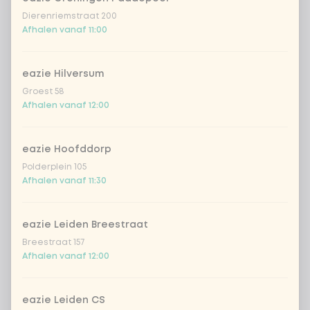
Dierenriemstraat 200
bosui
+ € 0,79
Afhalen vanaf 11:00
zoetzure komkommer
+ € 0,79
eazie Hilversum
Groest 58
verse chillipeper
+ € 0,79
Afhalen vanaf 12:00
eazie Hoofddorp
Aantal
Polderplein 105
Afhalen vanaf 11:30
eazie Leiden Breestraat
Kies uit onze populairste drankjes
Breestraat 157
Afhalen vanaf 12:00
Coca-Cola regular 33cl
+ € 2,79
eazie Leiden CS