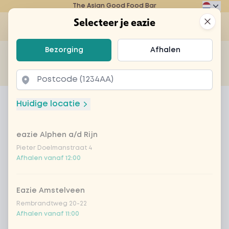
The Asian Good Food Bar
Eazie
Clos
Selecteer je eazie
Op
Selecteer je eazie
Bezorging
Afhalen
Zoek bijvoorbeeld naar vegetarisch of poké bowl...
of
Laten bezorgen
Afhalen
Home
Menu
chicken bombai curry
Huidige locatie
chicken bombai curry
eazie Alphen a/d Rijn
Product information
Bombai currysaus met zachte kipfilet, babymaïs,
bamboe & wortel, champignons, sperziebonen en
Pieter Doelmanstraat 4
Afhalen vanaf 12:00
ui.
Eazie Amstelveen
Rembrandtweg 20-22
Afhalen vanaf 11:00