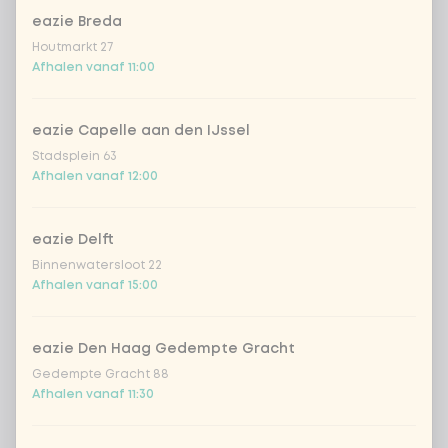
gekookte rijst
eazie Breda
Houtmarkt 27
zilvervlies rijst
Afhalen vanaf 11:00
sushirijst (soft & sticky)
+ € 0,59
eazie Capelle aan den IJssel
Stadsplein 63
ramen noedels
+ € 1,19
Afhalen vanaf 12:00
udon noedels
+ € 1,19
eazie Delft
Binnenwatersloot 22
Afhalen vanaf 15:00
ramen volkoren noedels
+ € 1,19
zero carb noedels
+ € 2,79
eazie Den Haag Gedempte Gracht
Gedempte Gracht 88
Afhalen vanaf 11:30
meewokken
+ € 0,79