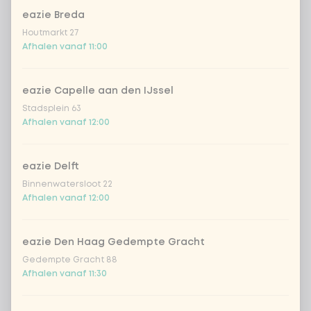
eazie Breda
Kies je extra's
Optioneel ·
0 van 0 gekozen
Houtmarkt 27
Afhalen vanaf 11:00
extra zalm vers
+ € 2,49
eazie Capelle aan den IJssel
extra chicken wakadori
+ € 2,49
Stadsplein 63
Afhalen vanaf 12:00
extra beef Korean BBQ
+ € 2,49
eazie Delft
extra vegan kip
+ € 2,49
Binnenwatersloot 22
Afhalen vanaf 12:00
extra tempeh
+ € 2,49
eazie Den Haag Gedempte Gracht
extra avocado
+ € 0,49
Gedempte Gracht 88
Afhalen vanaf 11:30
extra wakame
+ € 0,49