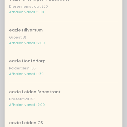
Dierenriemstraat 200
Afhalen vanaf 11:00
extra teriyaki dressing
+ € 0,49
extra Korean BBQ dressing
+ € 0,49
eazie Hilversum
Groest 58
Afhalen vanaf 12:00
sojasaus
+ € 0,49
eazie Hoofddorp
Aantal
Polderplein 105
Afhalen vanaf 11:30
eazie Leiden Breestraat
Breestraat 157
Kies uit onze populairste drankjes
Afhalen vanaf 12:00
Coca-Cola regular 33cl
+ € 2,79
eazie Leiden CS