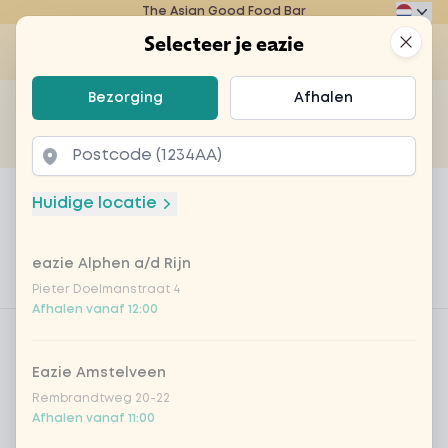
The Asian Good Food Bar
Eazie
Clos
Selecteer je eazie
Op
Selecteer je eazie
Bezorging
Afhalen
Zoek bijvoorbeeld naar vegetarisch of poké bowl...
of
Laten bezorgen
Afhalen
Home
Menu
Personeelsmaaltijd 'Poké bowl chicken
Huidige locatie
Personeelsmaaltijd 'Poké bowl
chicken teriyaki'
eazie Alphen a/d Rijn
Pieter Doelmanstraat 4
Product information
Afhalen vanaf 12:00
Product filters
Vega / Vegan
Allergenen
Eazie Amstelveen
Rembrandtweg 20-22
Persoonlijke doelen
Afhalen vanaf 11:00