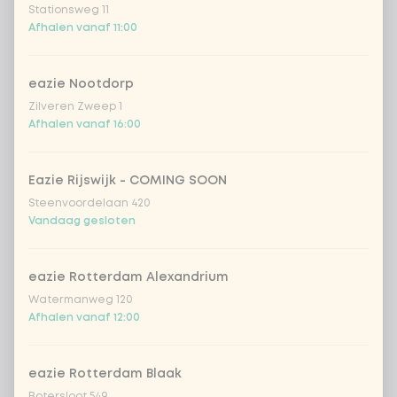
Stationsweg 11
Coca-Cola zero 33cl
+ € 2,79
Afhalen vanaf 11:00
homemade lemonade tropical
+
€ 4,49
lychee
eazie Nootdorp
Zilveren Zweep 1
sencha peach iced tea
+ € 4,49
Afhalen vanaf 16:00
Kombucha passion fruit
+ € 4,49
Eazie Rijswijk - COMING SOON
Steenvoordelaan 420
Kombucha ginger & dragon
+
Vandaag gesloten
€ 4,49
Fruit
*NEW* Coca-Cola zero zero 33cl
+ € 2,79
eazie Rotterdam Alexandrium
Watermanweg 120
Afhalen vanaf 12:00
Iced matcha spicy mango
+ € 5,49
Iced matcha strawberry
+ € 5,49
eazie Rotterdam Blaak
Botersloot 549