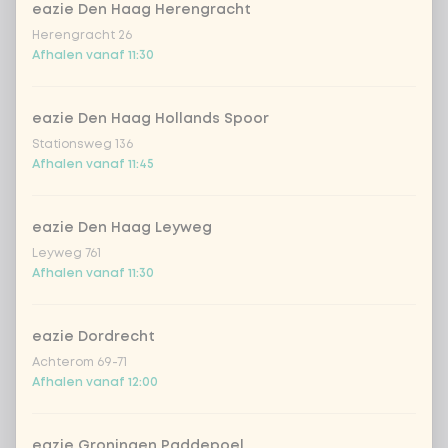
eazie Den Haag Herengracht
Herengracht 26
edamame bonen
+ € 0,49
Afhalen vanaf 11:30
rodekool
+ € 0,49
eazie Den Haag Hollands Spoor
Stationsweg 136
extra komkommer
+ € 0,49
Afhalen vanaf 11:45
extra aziatische kruiden
+ € 0,49
eazie Den Haag Leyweg
Leyweg 761
extra Vietnamese dressing
+ € 0,49
Afhalen vanaf 11:30
extra romige geroosterde sesam
+
€ 0,49
dressing
eazie Dordrecht
Achterom 69-71
extra frisse japanse citrus-
+
Afhalen vanaf 12:00
€ 0,49
sojadressing
extra sriracha mayo
+ € 0,49
eazie Groningen Paddepoel