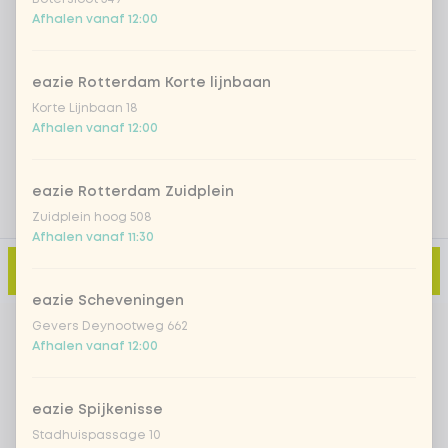
Afhalen vanaf 12:00
Iced matcha natural
+ € 5,49
eazie Rotterdam Korte lijnbaan
Voeg opmerking toe
Korte Lijnbaan 18
Afhalen vanaf 12:00
eazie Rotterdam Zuidplein
Zuidplein hoog 508
Afhalen vanaf 11:30
Toevoegen aan winkelmand
-
€ 2,50
eazie Scheveningen
Gevers Deynootweg 662
Afhalen vanaf 12:00
eazie Spijkenisse
Stadhuispassage 10