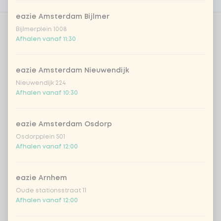
Voedingswaarden
eazie Amsterdam Bijlmer
Bijlmerplein 1008
Kies je dressing
0 van 1 gekozen
Afhalen vanaf 11:30
Vietnamese dressing
eazie Amsterdam Nieuwendijk
Nieuwendijk 224
romige geroosterde sesam dressing
Afhalen vanaf 10:30
frisse japanse citrus-sojadressing
eazie Amsterdam Osdorp
Osdorpplein 501
sriracha mayo
Afhalen vanaf 12:00
teriyaki dressing
eazie Arnhem
Oude stationsstraat 11
Afhalen vanaf 12:00
Korean BBQ dressing