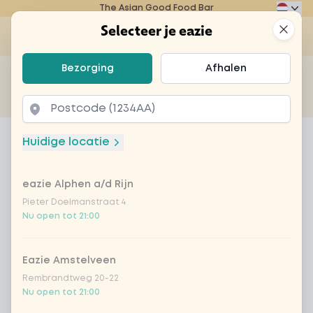
The Asian Good Food Bar
Eazie
Clos
Selecteer je eazie
Op
Selecteer je eazie
Bezorging
Afhalen
Zoek bijvoorbeeld naar vegetarisch of poké bowl...
of
Laten bezorgen
Afhalen
Home
Menu
Paloma
Huidige locatie
Paloma
eazie Alphen a/d Rijn
Product information
Seedlip 0% | vanilla | passionfruit | lemon | egg
white
Pieter Doelmanstraat 4
Nu open tot 21:00
Eazie Amstelveen
Rembrandtweg 20-22
Nu open tot 21:00