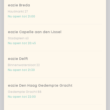
eazie Breda
Houtmarkt 27
Kies uit onze populairste drankjes
Nu open tot 21:00
Coca-Cola regular 33cl
+ € 2,79
eazie Capelle aan den IJssel
Stadsplein 63
Coca-Cola zero 33cl
+ € 2,79
Nu open tot 20:45
homemade lemonade tropical
+
€ 4,49
lychee
eazie Delft
Binnenwatersloot 22
sencha peach iced tea
+ € 4,49
Nu open tot 21:30
Kombucha passion fruit
+ € 4,49
eazie Den Haag Gedempte Gracht
Gedempte Gracht 88
Kombucha ginger & dragon
+
Nu open tot 22:00
€ 4,49
Fruit
*NEW* Coca-Cola zero zero 33cl
+ € 2,79