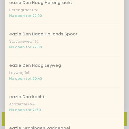
eazie Den Haag Herengracht
Herengracht 26
Nu open tot 22:00
Iced matcha spicy mango
+ € 5,49
Iced matcha strawberry
+ € 5,49
eazie Den Haag Hollands Spoor
Stationsweg 136
Nu open tot 22:00
Iced matcha natural
+ € 5,49
eazie Den Haag Leyweg
Voeg opmerking toe
Leyweg 761
Nu open tot 20:45
eazie Dordrecht
Achterom 69-71
Nu open tot 21:30
Toevoegen aan winkelmand
-
€ 11,00
eazie Groningen Paddepoel