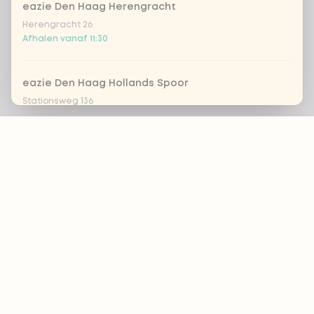
eazie Den Haag Herengracht
Herengracht 26
Afhalen vanaf 11:30
eazie Den Haag Hollands Spoor
Stationsweg 136
Afhalen vanaf 11:45
Footer
eazie Den Haag Leyweg
Leyweg 761
ALTIJD OP DE HOOGTE?
Afhalen vanaf 11:30
OK
eazie Dordrecht
Achterom 69-71
Afhalen vanaf 12:00
Voedingsadvies?
By:
Naomi Brinkmans
eazie Groningen Paddepoel