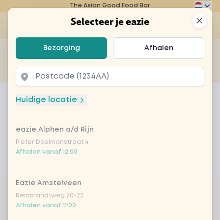
The Asian Good Food Bar
Eazie
Clos
Selecteer je eazie
Op
Selecteer je eazie
Bezorging
Afhalen
Zoek bijvoorbeeld naar vegetarisch of poké bowl...
of
Laten bezorgen
Afhalen
Home
Menu
Mr. Mojito
Huidige locatie
Mr. Mojito
eazie Alphen a/d Rijn
Product information
Papero blanco | mint | lime | sugar | soda
Pieter Doelmanstraat 4
Product is niet bestelbaar bij dit restaurant
Afhalen vanaf 12:00
Eazie Amstelveen
Rembrandtweg 20-22
Afhalen vanaf 11:00