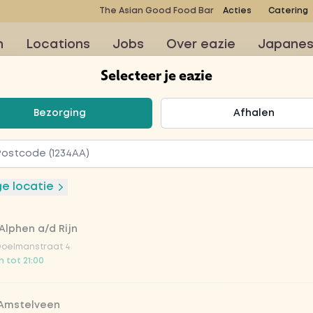
The Asian Good Food Bar
Acties
Catering
n
Locations
Jobs
Over eazie
Japane
Selecteer je eazie
teer je eazie
Bezorging
Afhalen
nade
ge locatie
Alphen a/d Rijn
Doelmanstraat 4
 tot 21:00
awberry is een
jke zoete aardbei met
 Amstelveen
. De munt en citroen