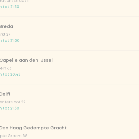
ationsstraat 11
o 33cl
 tot 21:30
onade tropical lychee
 Breda
kt 27
 tot 21:00
iced tea
Capelle aan den IJssel
ion fruit
ein 63
 tot 20:45
er & dragon Fruit
Delft
atersloot 22
la zero zero 33cl
 tot 21:30
picy mango
 Den Haag Gedempte Gracht
te Gracht 88