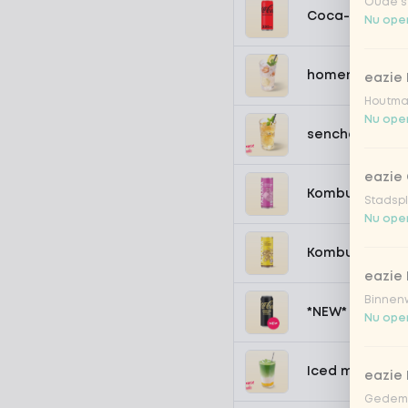
Oude st
Coca-Cola zer
Nu open
homemade lem
eazie
Houtmar
Nu open
sencha peach 
eazie 
Kombucha pass
Stadspl
Nu open
Kombucha ging
eazie 
Binnenw
*NEW* Coca-Co
Nu open
Iced matcha s
eazie
Gedemp