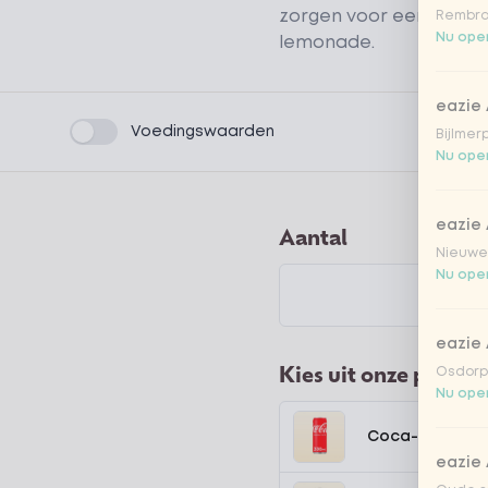
zorgen voor een heerlijk
Rembra
Nu open
lemonade.
eazie
Product filters
Voedingswaarden
Bijlmer
Nu open
eazie
Aantal
Nieuwen
Nu open
eazie
Kies uit onze popula
Osdorpp
Nu open
Coca-Cola regu
eazie