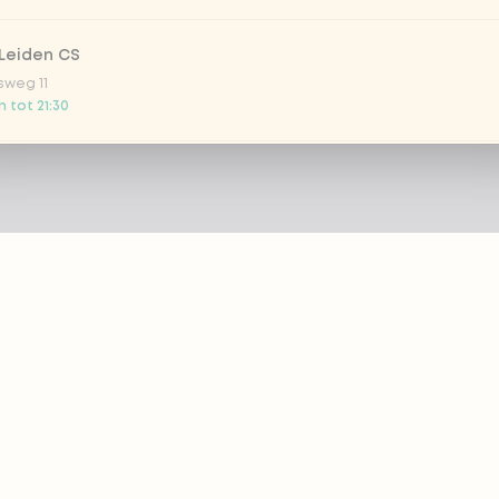
Leiden CS
sweg 11
 tot 21:30
 Nootdorp
n Zweep 1
g gesloten
Rijswijk - COMING SOON
oordelaan 420
g gesloten
 Rotterdam Alexandrium
ZIE
PRODUCTEN
anweg 120
 tot 20:45
 eazie
Bestellen