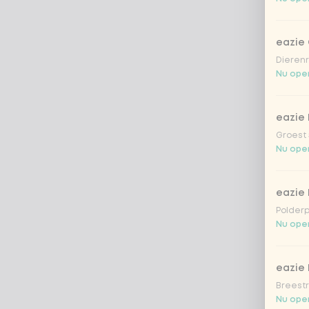
eazie
Dierenr
Nu open
eazie 
Groest 
Nu open
eazie
Polderp
Nu open
eazie 
Breestr
Nu open