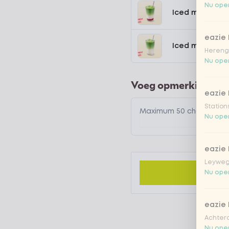
Nu open
Iced matcha s
eazie
Iced matcha n
Hereng
Nu open
Voeg opmerking toe
eazie
Station
Nu open
eazie
Leyweg
Nu open
eazie
Achtero
Nu open