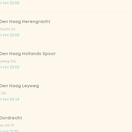
 tot 22:00
trawberry
 Den Haag Herengracht
atural
racht 26
 tot 22:00
 Den Haag Hollands Spoor
sweg 136
 tot 22:00
 Den Haag Leyweg
 761
Toevoegen aan winkelmand
-
€ 4,49
 tot 20:45
 Dordrecht
m 69-71
 tot 21:30