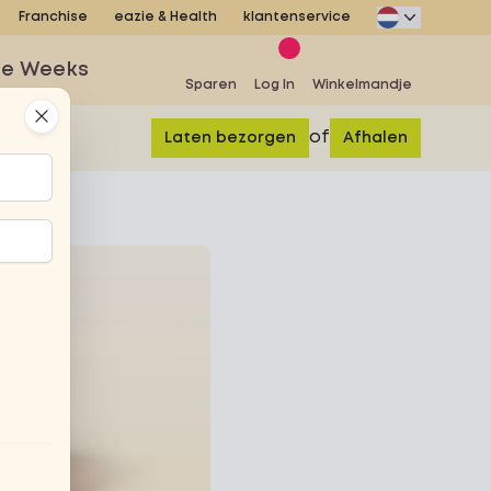
Franchise
eazie & Health
klantenservice
se Weeks
Sparen
Log In
Winkelmandje
Close
of
Laten bezorgen
Afhalen