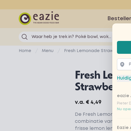
Eazie
Bestelle
Waar heb je trek in? Poké bowl, wok...
Selec
Home
Menu
Fresh Lemonade Strawberry
Fresh Lemo
Huidi
Strawberry
eazie 
Product information
v.a.
€ 4,49
Pieter 
Nu open
De Fresh Lemonade Str
combinatie van heerli
Eazie
frisse lemon lemonade