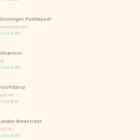
 Groningen Paddepoel
iemstraat 200
 tot 21:00
Hilversum
58
 tot 21:00
 Hoofddorp
lein 105
 tot 21:15
Leiden Breestraat
aat 157
 tot 21:30