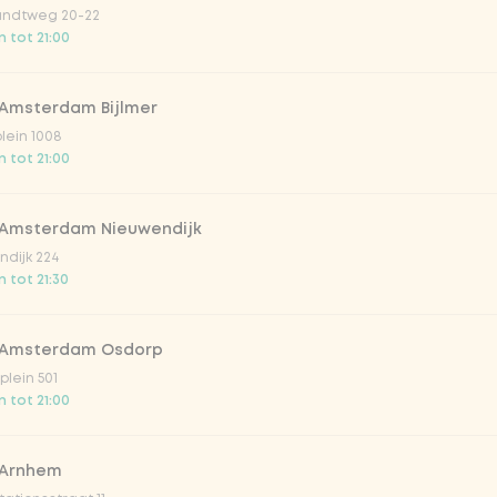
 lichte en fruitige
ndtweg 20-22
 tot 21:00
 Amsterdam Bijlmer
Vega / 
plein 1008
 tot 21:00
 Amsterdam Nieuwendijk
dijk 224
 tot 21:30
 Amsterdam Osdorp
irste drankjes
lein 501
 tot 21:00
lar 33cl
 Arnhem