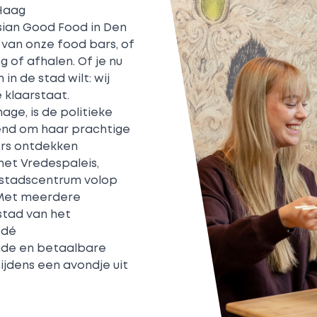
 Haag
ian Good Food in Den
 van onze food bars, of
g of afhalen. Of je nu
 in de stad wilt: wij
e klaarstaat.
ge, is de politieke
end om haar prachtige
ers ontdekken
het Vredespaleis,
t stadscentrum volop
. Met meerdere
stad van het
 dé
nde en betaalbare
tijdens een avondje uit