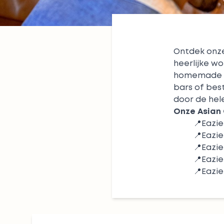
Ontdek onze
heerlijke
wo
homemade 
bars of bes
door de hel
Onze Asian 
📍
Eazi
📍
Eazie
📍
Eazi
📍
Eazi
📍
Eazi