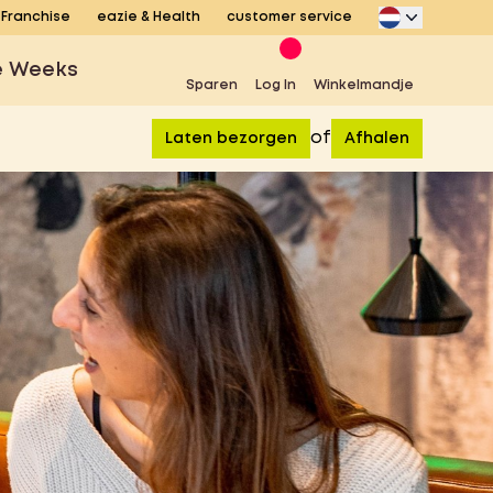
Franchise
eazie & Health
customer service
e Weeks
Sparen
Log In
Winkelmandje
of
Laten bezorgen
Afhalen