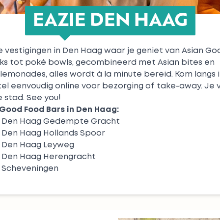
EAZIE DEN HAAG
 vestigingen in Den Haag waar je geniet van Asian Go
ks
tot
poké bowls
, gecombineerd met
Asian bites
en
lemonades
, alles wordt à la minute bereid. Kom langs
tel eenvoudig online voor bezorging of take-away. Je 
e stad. See you!
Good Food Bars in Den Haag:
e Den Haag Gedempte Gracht
 Den Haag Hollands Spoor
e Den Haag Leyweg
e Den Haag Herengracht
e Scheveningen