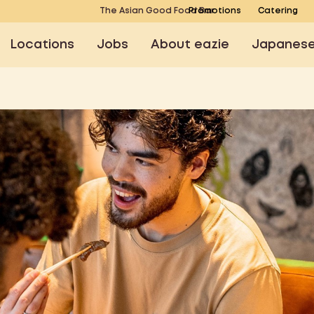
The Asian Good Food Bar
Promotions
Catering
Locations
Jobs
About eazie
Japanes