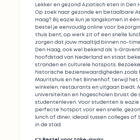
Lekker en gezond Aziatisch eten in Den
Op zoek naar gezonde en betaalbare As
Haag? Bij eazie kun je langskomen in één
bestel je eenvoudig online voor bezorgin
thuis bent, op werk zit of een snelle lunch
zorgen dat jouw maaltijd binnen no-tim
Den Haag, ook wel bekend als ’s-Gravenha
hoofdstad van Nederland en staat bek
stranden en culturele hotspots. Bezoek
historische bezienswaardigheden zoals 
Mauritshuis en het Binnenhof, terwijl he
winkelen, restaurants en uitgaan biedt
universiteiten en hogescholen bruist de 
studentenleven. Voor studenten is eazie
perfecte hotspot voor een snelle, gezo
lunch of diner, ideaal tussen colleges of 
in de stad.
👉
Bestel voor take-away