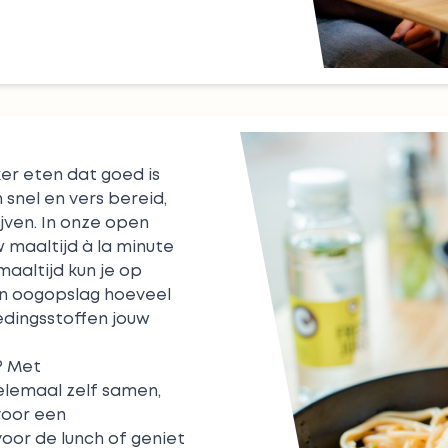
ker eten dat goed is
snel en vers bereid,
jven. In onze open
w maaltijd à la minute
maaltijd kun je op
één oogopslag hoeveel
edingsstoffen jouw
? Met
elemaal zelf samen,
 voor een
oor de lunch of geniet