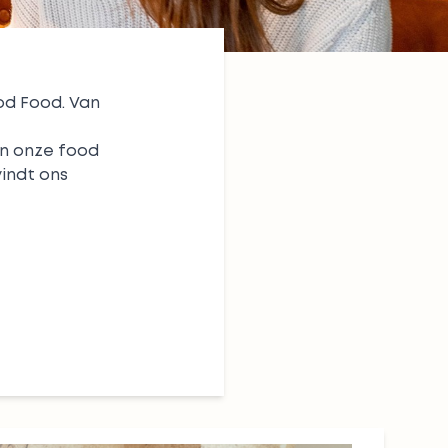
od Food. Van
 in onze food
vindt ons