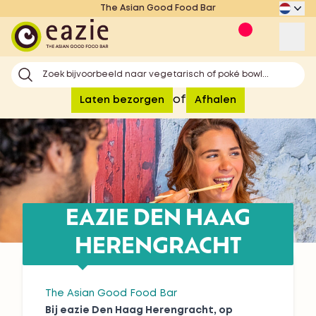
The Asian Good Food Bar
Eazie
Op
Zoek bijvoorbeeld naar vegetarisch of poké bowl...
of
Laten bezorgen
Afhalen
EAZIE DEN HAAG
HERENGRACHT
The Asian Good Food Bar
Bij eazie Den Haag Herengracht, op