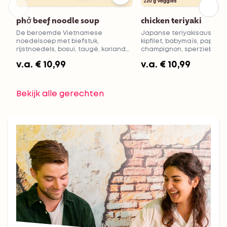
phở beef noodle soup
chicken teriyaki
De beroemde Vietnamese
Japanse teriyakisaus met
noedelsoep met biefstuk,
kipfilet, babymaïs, paprika,
rijstnoedels, bosui, taugé, koriander
champignon, sperziebonen,
en munt. Voeg verse chilipeper toe
Keuze uit rijst of noedels
v.a.
€ 10,99
v.a.
€ 10,99
voor extra pit!
Bekijk alle gerechten