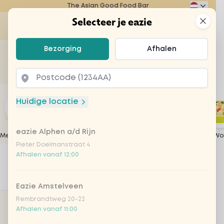
The Asian Good Food Bar
Eazie
Clos
Selecteer je eazie
Ope
Selecteer je eazie
Bezorging
Afhalen
Zoek bijvoorbeeld naar vegetarisch of poké bowl...
of
Laten bezorgen
Afhalen
Huidige locatie
eazie Alphen a/d Rijn
Meest gekozen
Japanese Weeks
Create your own
Sandwiches
Wo
Pieter Doelmanstraat 4
Home
Menu
Desserts
Afhalen vanaf 12:00
1
Filters
Populair
Eazie Amstelveen
Rembrandtweg 20-22
ACTIEVE FILTERS
Afhalen vanaf 11:00
Categorie: Desserts
Remove filter for Desserts