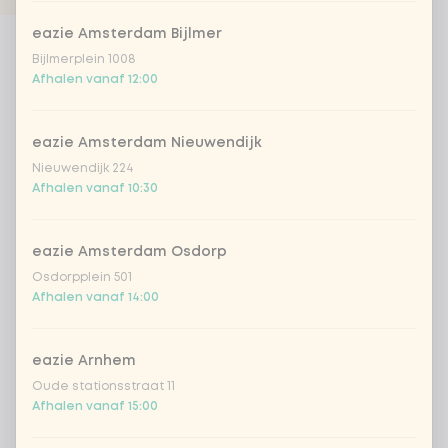
eazie Amsterdam Bijlmer
Products
Bijlmerplein 1008
Afhalen vanaf 12:00
eazie Amsterdam Nieuwendijk
Nieuwendijk 224
Afhalen vanaf 10:30
mochi ice mix
mochi ice mango
Japans dessert van mochi
Japans dessert van mochi
eazie Amsterdam Osdorp
rijstdeeg, één gevuld met
rijstdeeg gevuld met
mango-sorbetijs en één met
mango-sorbetijs.
Osdorpplein 501
matcha-ijs met de smaak
Afhalen vanaf 14:00
v.a.
€ 4,99
v.a.
€ 4,99
van groene thee.
eazie Arnhem
Oude stationsstraat 11
Afhalen vanaf 15:00