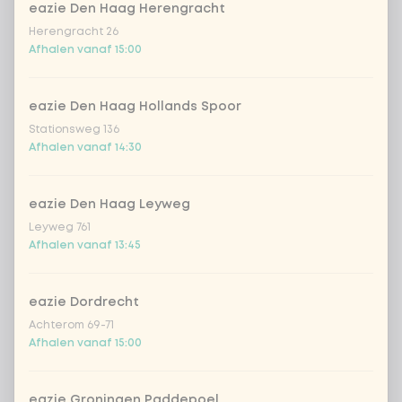
eazie Den Haag Herengracht
Herengracht 26
Afhalen vanaf 15:00
eazie Den Haag Hollands Spoor
Stationsweg 136
Afhalen vanaf 14:30
yoghurt matcha lemon
cookie dough
Yoghurtijs met matcha en
Vanille-ijs gemaakt van
eazie Den Haag Leyweg
citroen
vanille uit Madagascar met
Leyweg 761
cookie dough (XL ice cream -
Afhalen vanaf 13:45
420ml)
v.a.
€ 3,59
v.a.
€ 5,99
eazie Dordrecht
Achterom 69-71
Afhalen vanaf 15:00
Previous
Next
eazie Groningen Paddepoel