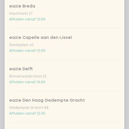
eazie Breda
Houtmarkt 27
mochi ice matcha
nutty banana
Afhalen vanaf 12:00
Japans dessert van mochi
Bananenijs met geraspte
rijstdeeg gevuld met
kokos en macadamianoten
matcha-ijs met de smaak
eazie Capelle aan den IJssel
van groene thee.
v.a.
€ 4,99
v.a.
€ 3,59
Stadsplein 63
Afhalen vanaf 12:00
eazie Delft
Binnenwatersloot 22
Afhalen vanaf 15:00
eazie Den Haag Gedempte Gracht
happy pistachio
mango dreams (sorbet)
Gedempte Gracht 88
Pistache ijs met chunky white
Mango ijs met stukjes mango
Afhalen vanaf 12:30
chocolate stukjes (XL ice
en framboos
cream - 420ml)
v.a.
€ 5,99
v.a.
€ 3,59