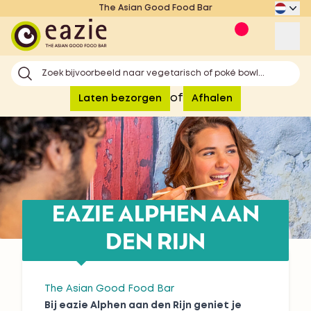
The Asian Good Food Bar
Eazie
Op
Zoek bijvoorbeeld naar vegetarisch of poké bowl...
of
Laten bezorgen
Afhalen
EAZIE ALPHEN AAN
DEN RIJN
The Asian Good Food Bar
Bij eazie Alphen aan den Rijn geniet je