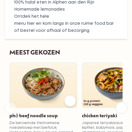
100%
halal
eten in Alphen aan den Rijn
Homemade lemonades
Ontdek het hele
menu hier
en kom langs in onze ruime food bar
of bestel voor
afhaal
of
bezorging
.
MEEST GEKOZEN
phở beef noodle soup
chicken teriyaki
De beroemde Vietnamese
Japanse teriyakisaus met
noedelsoep met biefstuk,
kipfilet, babymaïs, paprika,