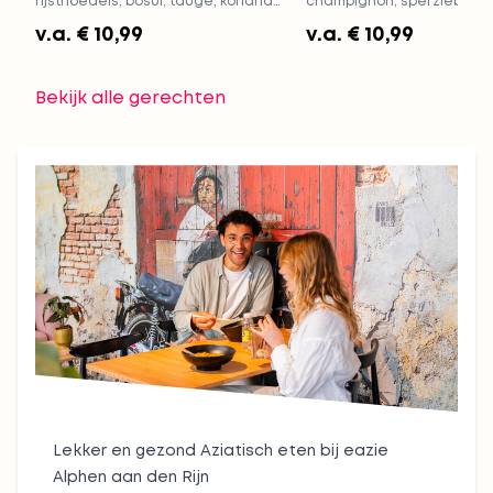
rijstnoedels, bosui, taugé, koriander
champignon, sperziebonen,
en munt. Voeg verse chilipeper toe
Keuze uit rijst of noedels
v.a.
€ 10,99
v.a.
€ 10,99
voor extra pit!
Bekijk alle gerechten
Lekker en gezond Aziatisch eten bij eazie
Alphen aan den Rijn