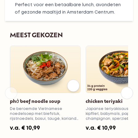
Perfect voor een betaalbare lunch, avondeten
of gezonde maaltijd in Amsterdam Centrum.
MEEST GEKOZEN
phở beef noodle soup
chicken teriyaki
De beroemde Vietnamese
Japanse teriyakisaus met
noedelsoep met biefstuk,
kipfilet, babymaïs, paprika,
rijstnoedels, bosui, taugé, koriander
champignon, sperziebonen,
en munt. Voeg verse chilipeper toe
Keuze uit rijst of noedels
v.a.
€ 10,99
v.a.
€ 10,99
voor extra pit!