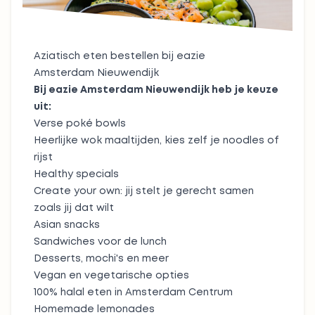
Aziatisch eten bestellen bij eazie
Amsterdam Nieuwendijk
Bij eazie Amsterdam Nieuwendijk heb je keuze
uit:
Verse
poké bowls
Heerlijke
wok maaltijden
, kies zelf je noodles of
rijst
Healthy specials
Create your own: jij stelt je gerecht samen
zoals jij dat wilt
Asian snacks
Sandwiches
voor de lunch
Desserts
, mochi's en meer
Vegan
en
vegetarische opties
100%
halal
eten in Amsterdam Centrum
Homemade lemonades