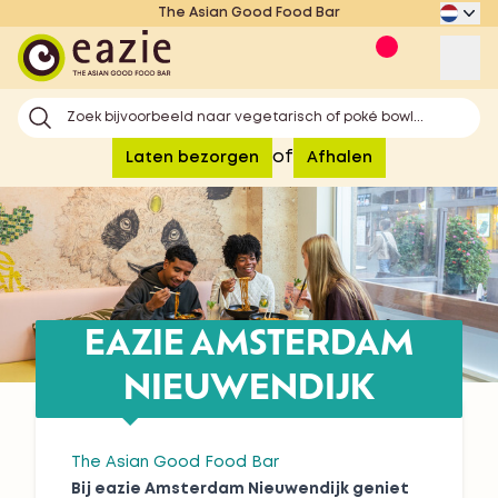
The Asian Good Food Bar
Eazie
Op
Zoek bijvoorbeeld naar vegetarisch of poké bowl...
of
Laten bezorgen
Afhalen
EAZIE AMSTERDAM
NIEUWENDIJK
The Asian Good Food Bar
Bij eazie Amsterdam Nieuwendijk geniet