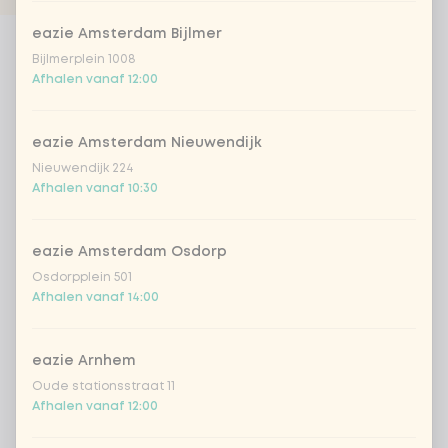
eazie Amsterdam Bijlmer
Products
Bijlmerplein 1008
Afhalen vanaf 12:00
eazie Amsterdam Nieuwendijk
Nieuwendijk 224
Previous
Next
Afhalen vanaf 10:30
eazie Amsterdam Osdorp
Osdorpplein 501
Afhalen vanaf 14:00
Deals bij eazie
Bij eazie profiteer je van de beste deals zonder
eazie Arnhem
in te leveren op kwaliteit of smaak. Al onze
Oude stationsstraat 11
gerechten worden à la minute bereid, met
Afhalen vanaf 12:00
verse ingrediënten en authentieke Aziatische