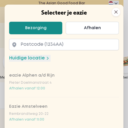
The Asian Good Food Bar
Eazie
Clos
Selecteer je eazie
Ope
Selecteer je eazie
Bezorging
Afhalen
Zoek bijvoorbeeld naar vegetarisch of poké bowl...
of
Laten bezorgen
Afhalen
Huidige locatie
eazie Alphen a/d Rijn
Meest gekozen
Japanese Weeks
Deals
Create your own
Sandwi
Pieter Doelmanstraat 4
Home
Menu
Deals
Afhalen vanaf 12:00
1
Filters
Populair
Eazie Amstelveen
Rembrandtweg 20-22
ACTIEVE FILTERS
Afhalen vanaf 11:00
Categorie: Deals
Remove filter for Deals