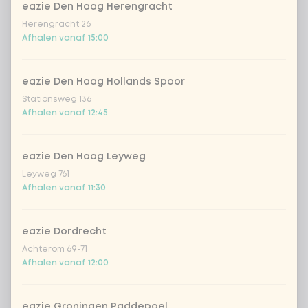
Nederland is er altijd een eazie bij jou in de
eazie Den Haag Herengracht
buurt. Ontdek onze tijdelijke aanbiedingen en
Herengracht 26
Afhalen vanaf 15:00
geniet van voordelige deals vol smaak bij Eazie
– The Asian Good Food Bar
eazie Den Haag Hollands Spoor
Stationsweg 136
Afhalen vanaf 12:45
eazie Den Haag Leyweg
Leyweg 761
Afhalen vanaf 11:30
eazie Dordrecht
Achterom 69-71
Afhalen vanaf 12:00
eazie Groningen Paddepoel