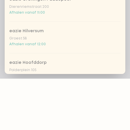
Dierenriemstraat 200
Afhalen vanaf 11:00
eazie Hilversum
Groest 58
Afhalen vanaf 12:00
eazie Hoofddorp
Polderplein 105
Afhalen vanaf 11:30
Footer
eazie Leiden Breestraat
Breestraat 157
Afhalen vanaf 12:00
ALTIJD OP DE HOOGTE?
OK
eazie Leiden CS