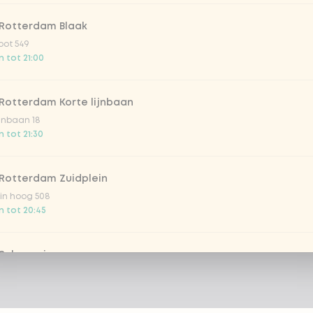
 Rotterdam Blaak
oot 549
 tot 21:00
Rotterdam Korte lijnbaan
ijnbaan 18
 tot 21:30
 Rotterdam Zuidplein
in hoog 508
 tot 20:45
 Scheveningen
 Deynootweg 662
 tot 22:00