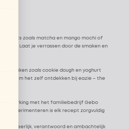
ke desserts zoals
matcha
en
mango mochi
of
reiding. Laat je verrassen door de smaken en
mige smaken zoals cookie dough en yoghurt
oetje
. Kom het zelf ontdekken bij eazie – the
samenwerking met het familiebedrijf Gebo
n en experimenteren is elk recept zorgvuldig
 van een heerlijk, verantwoord en ambachtelijk