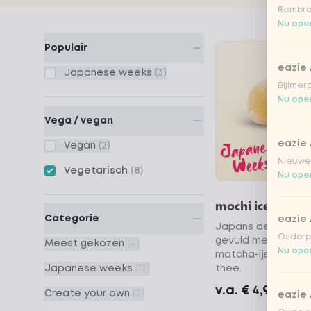
Rembra
Nu open
Products
Populair
eazie
Japanese weeks
(3)
Bijlmer
Nu open
Vega / vegan
eazie
Vegan
(2)
Nieuwen
Vegetarisch
(8)
Nu open
mochi ice mix
Categorie
eazie
Japans dessert va
Osdorpp
gevuld met mango-
Meest gekozen
(4)
Nu open
matcha-ijs met de
thee.
Japanese weeks
(12)
v.a.
€ 4,99
Create your own
(2)
eazie