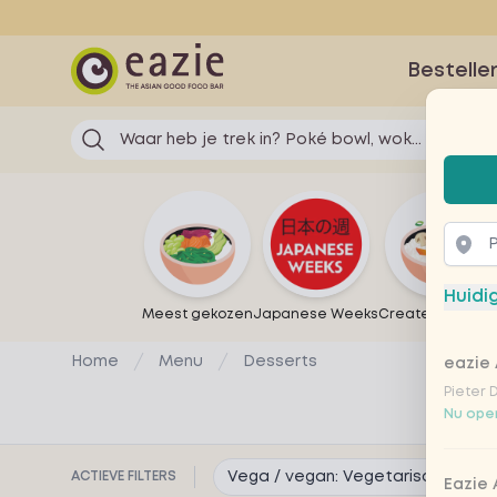
Eazie
Bestelle
Waar heb je trek in? Poké bowl, wok...
Selec
Huidi
Meest gekozen
Japanese Weeks
Create your own
Home
Menu
Desserts
eazie 
Pieter 
Nu open
ACTIEVE FILTERS
Vega / vegan: Vegetarisch
Remov
Eazie