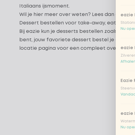
Italiaans ijsmoment.
Wil je hier meer over weten? Lees dan
onze bl
eazie 
Dessert bestellen voor take-away, eat-in of b
Station
Nu open
Bij eazie kun je desserts bestellen zoals jij dat
bent, jouw favoriete dessert bestel je gewo
locatie pagina
voor een compleet overzicht va
eazie
Zilvere
Afhalen
Eazie 
Steenv
Vandaa
eazie
Waterm
Nu open