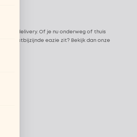
y
of via
delivery
. Of je nu onderweg of thuis
w dichtstbijzijnde eazie zit? Bekijk dan onze