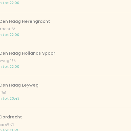
 tot 22:00
 Den Haag Herengracht
racht 26
 tot 22:00
 Den Haag Hollands Spoor
yoghurt matcha lemon
sweg 136
van vanille uit
Yoghurtijs met matcha en citroen
 tot 22:00
okie dough (XL ice
v.a.
€ 3,59
 Den Haag Leyweg
 761
 tot 20:45
 Dordrecht
m 69-71
1
 tot 21:30