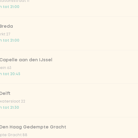
ationsstraat 11
 tot 21:00
 Breda
kt 27
 tot 21:00
Capelle aan den IJssel
ein 63
 tot 20:45
mango dreams (sorbet)
hunky white chocolate
Mango ijs met stukjes mango en
Delft
am - 420ml)
framboos
atersloot 22
v.a.
€ 3,59
 tot 21:30
 Den Haag Gedempte Gracht
te Gracht 88