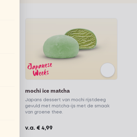
mochi ice matcha
eg
Japans dessert van mochi rijstdeeg
gevuld met matcha-ijs met de smaak
van groene thee.
v.a.
€ 4,99