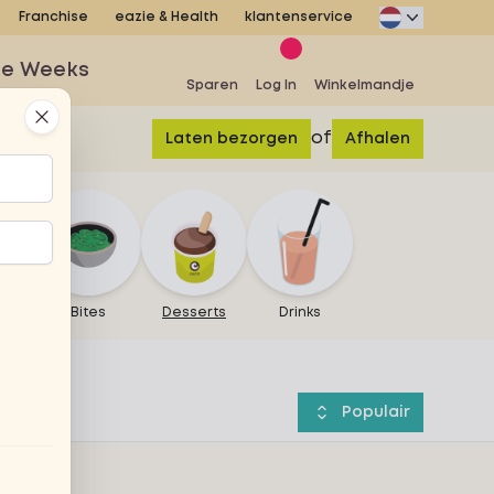
Franchise
eazie & Health
klantenservice
se Weeks
Sparen
Log In
Winkelmandje
Close
of
Laten bezorgen
Afhalen
ites
Bites
Desserts
Drinks
Populair