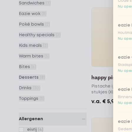
Oude st
Sandwiches
(3)
Nu open
Eazie wok
(11)
Poké bowls
(2)
eazie
Houtmar
Healthy specials
(2)
Nu open
Kids meals
(3)
Warm bites
(5)
eazie 
Stadspl
Bites
(6)
Nu open
happy pistachio
Desserts
(8)
Pistache ijs met c
Drinks
(30)
eazie 
stukjes (XL ice cre
Binnenw
Toppings
(11)
v.a.
€ 5,99
Nu open
Allergenen
eazie
Gedemp
eivrij
(4)