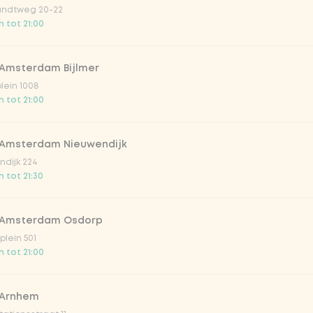
ndtweg 20-22
 tot 21:00
 Amsterdam Bijlmer
plein 1008
 tot 21:00
 Amsterdam Nieuwendijk
dijk 224
 tot 21:30
mochi ice mango
 Amsterdam Osdorp
n mochi rijstdeeg, één
Japans dessert van mochi rijstde
lein 501
sorbetijs en één met
gevuld met mango-sorbetijs.
 tot 21:00
 smaak van groene
v.a.
€ 4,99
 Arnhem