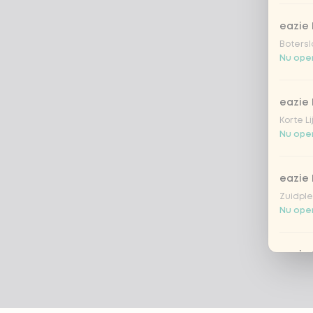
eazie
Botersl
Nu open
eazie 
Korte L
Nu open
eazie
Zuidple
Nu open
eazie
Gevers
Nu open