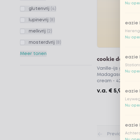
Nu open
glutenvrij
(4)
lupinevrij
(8)
eazie
melkvrij
(2)
Hereng
Nu open
mosterdvrij
(8)
Meer tonen
eazie
cookie dough
Station
Vanille-ijs gemaakt 
Nu open
Madagascar met co
cream - 420ml)
v.a.
€ 5,99
eazie
Leyweg
Nu open
eazie
Achtero
Previous
Nu open