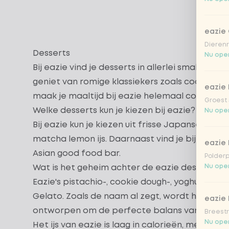
eazie
Dierenr
Desserts
Nu open
Bij eazie vind je desserts in allerlei smaken, va
geniet van romige klassiekers zoals
cookie do
eazie 
maak je maaltijd bij eazie helemaal compleet
Groest 
Welke desserts kun je kiezen bij eazie?
Nu open
Bij eazie kun je kiezen uit frisse Japanse s
matcha lemon ijs. Daarnaast vind je bij eazie a
eazie
Asian good food bar.
Polderp
Nu open
Wat is het geheim achter de eazie desserts?
Eazie's
pistachio
-,
cookie dough
-,
yoghurt mat
Gelato. Zoals de naam al zegt, wordt het ijs o
eazie 
ontworpen om de perfecte balans van smaak e
Breestr
Nu open
Het ijs van eazie is laag in calorieën, met slec