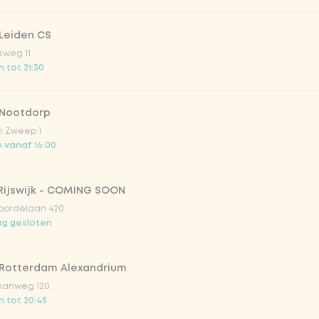
og over het geheim van de eazie ijsjes.
Leiden CS
ezorging bij eazie
sweg 11
 tot 21:30
 wilt: voor eat-in bij een van onze food bars,
take-awa
on mee met je
bowl
,
wok
of
snack
. Wil je weten waar jou
n alle food bars.
 Nootdorp
n Zweep 1
 vanaf 16:00
Rijswijk - COMING SOON
oordelaan 420
g gesloten
 Rotterdam Alexandrium
anweg 120
 tot 20:45